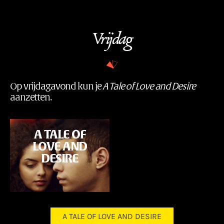
Vrijdag
Op vrijdagavond kun je
A Tale of Love and Desire
aanzetten.
Programma
A TALE OF
LOVE AND
DESIRE
A TALE OF LOVE AND DESIRE