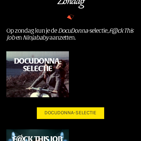
Zondag
Op zondag kun je de
DocuDonna
-selectie,
F@ck This
Job
en
Ninjababy
aanzetten.
Programma
DOCUDONNA-
SELECTIE
DOCUDONNA-SELECTIE
Programma
F@CK THIS JOB