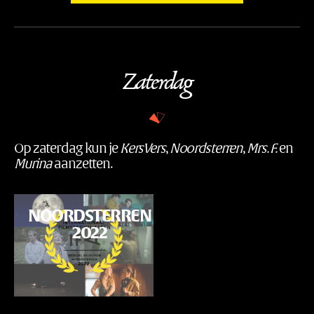
Zaterdag
Op zaterdag kun je
KersVers
,
Noordsterren
,
Mrs. F.
en
Murina
aanzetten.
Programma
NOORDSTERREN
2022