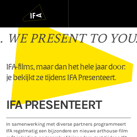
IFA
Navigatie
overslaan
IFA
ESENT TO YOU...
WE PR
Presenteert
IFA-films, maar dan het hele jaar door:
je bekijkt ze tijdens IFA Presenteert.
IFA PRESENTEERT
In samenwerking met diverse partners programmeert
IFA regelmatig een bijzondere en nieuwe arthouse-film