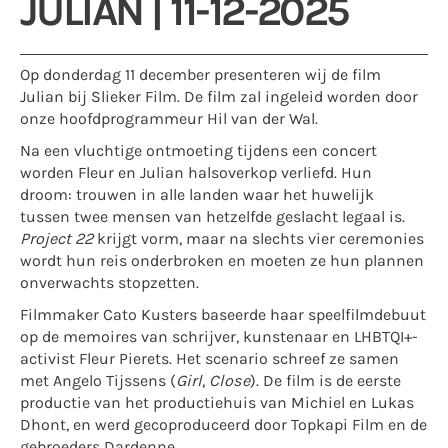
JULIAN | 11-12-2025
Op donderdag 11 december presenteren wij de film
Julian bij Slieker Film. De film zal ingeleid worden door
onze hoofdprogrammeur Hil van der Wal.
Na een vluchtige ontmoeting tijdens een concert
worden Fleur en Julian halsoverkop verliefd. Hun
droom: trouwen in alle landen waar het huwelijk
tussen twee mensen van hetzelfde geslacht legaal is.
Project 22
krijgt vorm, maar na slechts vier ceremonies
wordt hun reis onderbroken en moeten ze hun plannen
onverwachts stopzetten.
Filmmaker Cato Kusters baseerde haar speelfilmdebuut
op de memoires van schrijver, kunstenaar en LHBTQI+-
activist Fleur Pierets. Het scenario schreef ze samen
met Angelo Tijssens (
Girl
,
Close
). De film is de eerste
productie van het productiehuis van Michiel en Lukas
Dhont, en werd gecoproduceerd door Topkapi Film en de
gebroeders Dardenne.