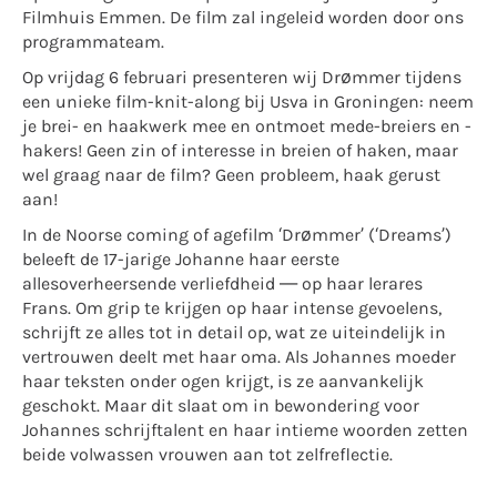
Filmhuis Emmen. De film zal ingeleid worden door ons
programmateam.
Op vrijdag 6 februari presenteren wij Drømmer tijdens
een unieke film-knit-along bij Usva in Groningen: neem
je brei- en haakwerk mee en ontmoet mede-breiers en -
hakers! Geen zin of interesse in breien of haken, maar
wel graag naar de film? Geen probleem, haak gerust
aan!
In de Noorse coming of agefilm ‘Drømmer’ (‘Dreams’)
beleeft de 17-jarige Johanne haar eerste
allesoverheersende verliefdheid — op haar lerares
Frans. Om grip te krijgen op haar intense gevoelens,
schrijft ze alles tot in detail op, wat ze uiteindelijk in
vertrouwen deelt met haar oma. Als Johannes moeder
haar teksten onder ogen krijgt, is ze aanvankelijk
geschokt. Maar dit slaat om in bewondering voor
Johannes schrijftalent en haar intieme woorden zetten
beide volwassen vrouwen aan tot zelfreflectie.