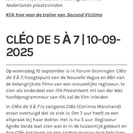
Nederlands plaatsvinden.
Klik hier voor de trailer van
Second Victims
CLÉO DE 5 À 7 | 10-09-
2025
Op woensdag 10 september is in Forum Groningen
Cléo
de 5 à 7
, hoogtepunt van de Nouvelle Vague en één van
de belangrijkste films van een vrouwelijke regisseur, te
zien als onderdeel van
IFA Presenteert
. Hil van der Wal,
hoofdprogrammeur van IFA, zal de film inleiden.
In
Cléo de 5 à 7
is zangeres Cléo (Corinne Marchand)
ervan overtuigd dat ze ziek is. Om 7 uur heeft ze een
afspraak bij haar dokter. Het is nu 5 uur. Regisseur
Agnès Varda laat zien wat er in de tussentijd gebeurt en
hoe Cléo het leven op een andere manier gaat bekijken.