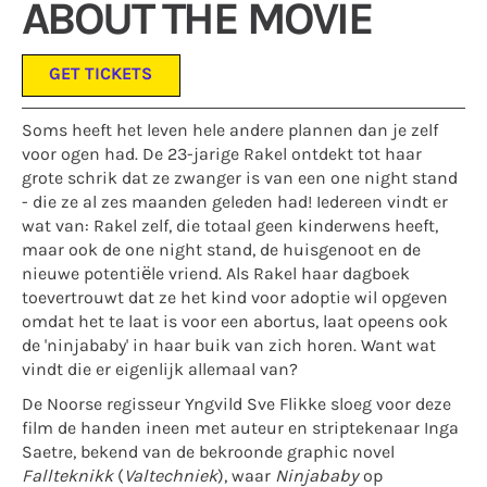
ABOUT THE MOVIE
GET TICKETS
Soms heeft het leven hele andere plannen dan je zelf
voor ogen had. De 23-jarige Rakel ontdekt tot haar
grote schrik dat ze zwanger is van een one night stand
- die ze al zes maanden geleden had! Iedereen vindt er
wat van: Rakel zelf, die totaal geen kinderwens heeft,
maar ook de one night stand, de huisgenoot en de
nieuwe potentiële vriend. Als Rakel haar dagboek
toevertrouwt dat ze het kind voor adoptie wil opgeven
omdat het te laat is voor een abortus, laat opeens ook
de 'ninjababy' in haar buik van zich horen. Want wat
vindt die er eigenlijk allemaal van?
De Noorse regisseur Yngvild Sve Flikke sloeg voor deze
film de handen ineen met auteur en striptekenaar Inga
Saetre, bekend van de bekroonde graphic novel
Fallteknikk
(
Valtechniek
), waar
Ninjababy
op