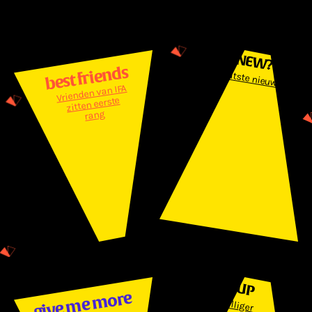
Links
WHAT'S NEW?
Bekijk het laatste nieuws
best friends
Vrienden van IFA
zitten eerste
rang
SIGN ME UP
give me more
Word vrijwilliger