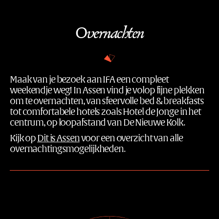
Overnachten
Maak van je bezoek aan IFA een compleet
weekendje weg! In Assen vind je volop fijne plekken
om te overnachten, van sfeervolle bed & breakfasts
tot comfortabele hotels zoals Hotel de Jonge in het
centrum, op loopafstand van De Nieuwe Kolk.
Kijk op
Dit is Assen
voor een overzicht van alle
overnachtingsmogelijkheden.
Dagen
tot
IFA