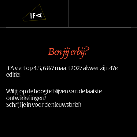
IFA
Navigatie
overslaan
Ben jij erbij?
IFA viert op 4, 5, 6 & 7 maart 2027 alweer zijn 47e
editie!
Wil jij op de hoogte blijven van de laatste
ontwikkelingen?
Schrijf je in voor de
nieuwsbrief
!