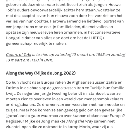
geboren als Jazmine, maar identificeert zich als jongen. Hoewel
Tobi's ouders onvoorwaardelijk achter hem staan, worstelen ze
met de acceptatie van hun nieuwe zoon door het verdriet om het
verlies van hun dochter. Hartverwarmend en liefdevol portret van
een jonge trans man en zijn familieleden, die met vallen en
opstaan zijn nieuwe leven leren omarmen, in het conservatieve
Hongarije dat er van alles aan doet om het de LHBTIQ+
gemeenschap moeilijk te maken.
Colors of Tobi
is te zien op zaterdag 12 maart om 16:15 en zondag
13 maart om 11:00 in DNK.
Along the Way (Mijke de Jong, 2022)
Op hun vlucht naar Europa raken de Afghaanse zussen Zahra en
Fatima in de chaos op de grens tussen Iran en Turkije hun familie
kwijt. De negentienjarige tweeling belandt in Istanboel, waar ze
moeten zien te overleven in een wereld van mensensmokkelaars
en drugsdealers. Ze dromen van een weerzien met hun moeder en
zusjes, maar hoe komen ze aan genoeg geld om een gevaarlijke
'game' aan te gaan waarmee ze over kunnen steken naar Europa?
Regisseur Mijke de Jong maakte
Along the Way
samen met
vluchtelingen die ze ontmoette in kamp Moria, waar zij als