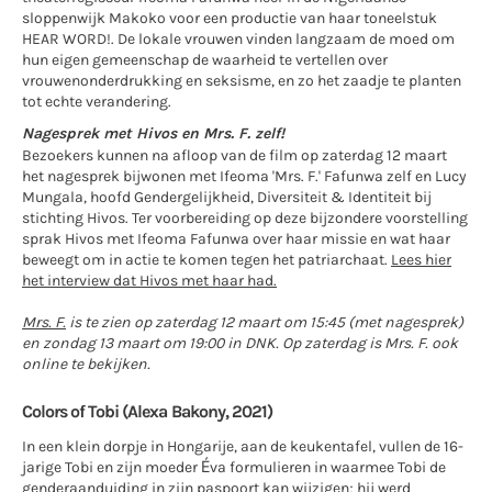
sloppenwijk Makoko voor een productie van haar toneelstuk
HEAR WORD!. De lokale vrouwen vinden langzaam de moed om
hun eigen gemeenschap de waarheid te vertellen over
vrouwenonderdrukking en seksisme, en zo het zaadje te planten
tot echte verandering.
Nagesprek met Hivos en Mrs. F. zelf!
Bezoekers kunnen na afloop van de film op zaterdag 12 maart
het nagesprek bijwonen met Ifeoma 'Mrs. F.' Fafunwa zelf en Lucy
Mungala, hoofd Gendergelijkheid, Diversiteit & Identiteit bij
stichting Hivos. Ter voorbereiding op deze bijzondere voorstelling
sprak Hivos met Ifeoma Fafunwa over haar missie en wat haar
beweegt om in actie te komen tegen het patriarchaat.
Lees hier
het interview dat Hivos met haar had.
Mrs. F.
is te zien op zaterdag 12 maart om 15:45 (met nagesprek)
en zondag 13 maart om 19:00 in DNK. Op zaterdag is Mrs. F. ook
online te bekijken.
Colors of Tobi
(Alexa Bakony, 2021)
In een klein dorpje in Hongarije, aan de keukentafel, vullen de 16-
jarige Tobi en zijn moeder Éva formulieren in waarmee Tobi de
genderaanduiding in zijn paspoort kan wijzigen; hij werd