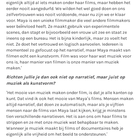
eigenlijk altijd al iets maken onder haar films, maar hebben het
eerder nooit aangedurfd. We wilden het wel goed doen en ons
zelfvertrouwen was nooit voldoende, maar nu zijn we er klaar
voor. Maya is een unieke filmmaker die veel andere filmmakers
weer beïnvloed heeft. Ze maakt gebruik van experimentele
scenes, dan stapt er bijvoorbeeld een vrouw uit zee en staat ze
ineens op een bureau. Het is bijna kinderlijk, maar zo voelt het
niet. Ze doet het vertrouwd en logisch aanvoelen. Iedereen is
momenteel zo gefocust op het narratief, maar Maya maakt van
filmen echt een kunstvorm. Film was voor haar wat muziek voor
ons is, haar manier van filmen is onze manier van muziek
maken.’
Richten jullie je dan ook niet op narratief, maar juist op
muziek als kunstvorm?
‘Het mooie van muziek maken onder film, is dat je alle kanten op
kunt. Dat vind ik ook het mooie van Maya’s films. Mensen maken
altijd narratief, dat doen ze automatisch, maar als je vijftien
mensen naar de films van Maya laat kijken, krijg je minstens
tien verschillende narratieven. Het is aan ons om haar films te
strippen en ze met onze muziek wat behapbaar te maken.
Wanneer je muziek maakt bij films of documentaires heb je
eigenlijk alle vrijheid om het beeld te ondersteunen.’