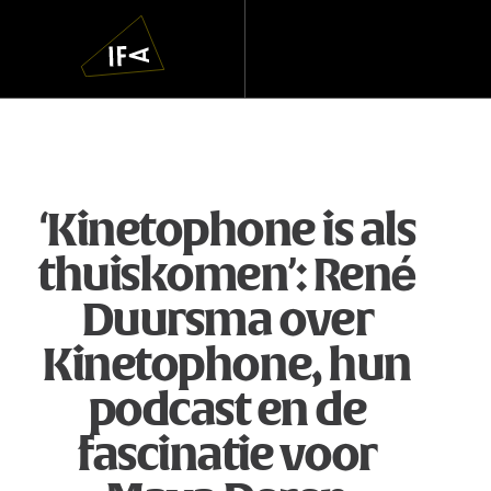
IFA
Navigatie
overslaan
‘Kinetophone is als
thuiskomen’: René
Duursma over
Kinetophone, hun
podcast en de
fascinatie voor