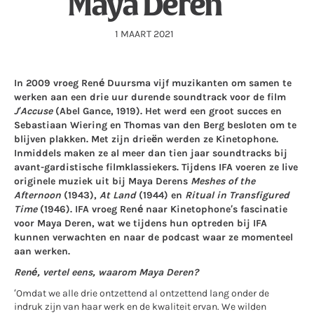
Maya Deren
1 MAART 2021
In 2009 vroeg René Duursma vijf muzikanten om samen te
werken aan een drie uur durende soundtrack voor de film
J’Accuse
(Abel Gance, 1919). Het werd een groot succes en
Sebastiaan Wiering en Thomas van den Berg besloten om te
blijven plakken. Met zijn drieën werden ze Kinetophone.
Inmiddels maken ze al meer dan tien jaar soundtracks bij
avant-gardistische filmklassiekers. Tijdens IFA voeren ze live
originele muziek uit bij Maya Derens
Meshes of the
Afternoon
(1943),
At Land
(1944) en
Ritual in Transfigured
Time
(1946). IFA vroeg René naar Kinetophone’s fascinatie
voor Maya Deren, wat we tijdens hun optreden bij IFA
kunnen verwachten en naar de podcast waar ze momenteel
aan werken.
René, vertel eens, waarom Maya Deren?
‘Omdat we alle drie ontzettend al ontzettend lang onder de
indruk zijn van haar werk en de kwaliteit ervan. We wilden