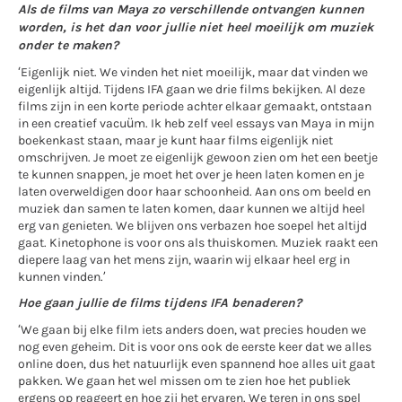
Als de films van Maya zo verschillende ontvangen kunnen
worden, is het dan voor jullie niet heel moeilijk om muziek
onder te maken?
‘Eigenlijk niet. We vinden het niet moeilijk, maar dat vinden we
eigenlijk altijd. Tijdens IFA gaan we drie films bekijken. Al deze
films zijn in een korte periode achter elkaar gemaakt, ontstaan
in een creatief vacuüm. Ik heb zelf veel essays van Maya in mijn
boekenkast staan, maar je kunt haar films eigenlijk niet
omschrijven. Je moet ze eigenlijk gewoon zien om het een beetje
te kunnen snappen, je moet het over je heen laten komen en je
laten overweldigen door haar schoonheid. Aan ons om beeld en
muziek dan samen te laten komen, daar kunnen we altijd heel
erg van genieten. We blijven ons verbazen hoe soepel het altijd
gaat. Kinetophone is voor ons als thuiskomen. Muziek raakt een
diepere laag van het mens zijn, waarin wij elkaar heel erg in
kunnen vinden.’
Hoe gaan jullie de films tijdens IFA benaderen?
‘We gaan bij elke film iets anders doen, wat precies houden we
nog even geheim. Dit is voor ons ook de eerste keer dat we alles
online doen, dus het natuurlijk even spannend hoe alles uit gaat
pakken. We gaan het wel missen om te zien hoe het publiek
ergens op reageert en hoe zij het ervaren. We teren in ons spel