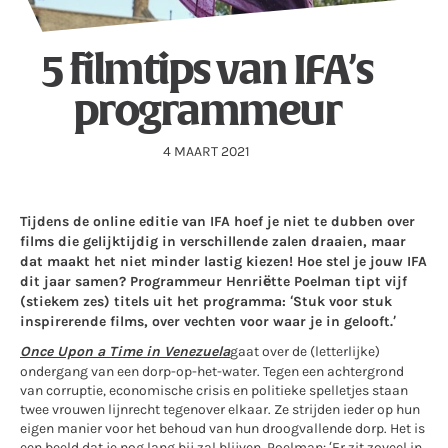
5 filmtips van IFA’s
programmeur
4 MAART 2021
Tijdens de online editie van IFA hoef je niet te dubben over
films die gelijktijdig in verschillende zalen draaien, maar
dat maakt het niet minder lastig kiezen! Hoe stel je jouw IFA
dit jaar samen? Programmeur Henriëtte Poelman tipt vijf
(stiekem zes) titels uit het programma: ‘Stuk voor stuk
inspirerende films, over vechten voor waar je in gelooft.’
Once Upon a Time in Venezuela
gaat over de (letterlijke)
ondergang van een dorp-op-het-water. Tegen een achtergrond
van corruptie, economische crisis en politieke spelletjes staan
twee vrouwen lijnrecht tegenover elkaar. Ze strijden ieder op hun
eigen manier voor het behoud van hun droogvallende dorp. Het is
een beeld dat je nog lang bij zal blijven. Poelman: ‘Er zit zoveel in