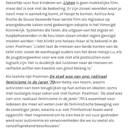
hetzelfde voor hun kinderen wil.
Listen
is geen makkelijke film,
maar dat is ook niet de bedoeling. Er zijn zoveel werelden waar je
nooit mee in aanraking komt, of hoopt te komen. Actrice Ana
Rocha de Sousa baseerde haar eerste film als regisseur op
waargebeurde zaken rond gedwongen adoptie in het Verenigd
Koninkrijk. Systemen die falen, die uitgaan van het ergste en
hulpbehoevenden in de kou laten staan omdat regels gevolgd
moeten worden – het klinkt ons helaas maar al te bekend in de
oren. Poelman: ‘
Listen
laat de mensen aan beide kanten van de
tafel zien: zowel de wanhopige ouders van het dove meisje Lu, als
de jeugdzorgwerker voor wie ook niet alle protocollen even
logisch zijn. Het is duidelijk dat luisteren naar de mensen en
verhalen achter een kwestie van groot belang is.’
Als laatste tipt Poelman
De stad was van ons: radicaal
feminisme in de jaren ’70
van Netty van Hoorn, waarin
activisten van toen terugkijken op hun acties en idealen, soms
met nostalgie maar zeker ook met humor. Poelman: ‘
De stad was
van ons: radicaal feminisme in de jaren ’70
is essentieel voor
iedereen die meer wil weten over de feministische beweging van
de zeventiger jaren, waarna o.a. ook Filmfestival Assen werd
opgericht. Heel inspirerend om te zien hoe er vol vuur gestreden
werd voor autonomie en verworvenheden die we nu veelal als
vanzelfsprekend beschouwen.’