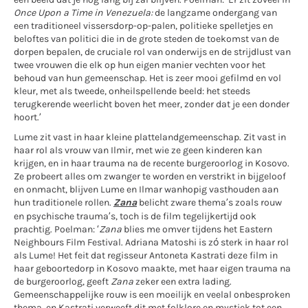
Once Upon a Time in Venezuela
:
de langzame ondergang van
een traditioneel vissersdorp-op-palen, politieke spelletjes en
beloftes van politici die in de grote steden de toekomst van de
dorpen bepalen, de cruciale rol van onderwijs en de strijdlust van
twee vrouwen die elk op hun eigen manier vechten voor het
behoud van hun gemeenschap. Het is zeer mooi gefilmd en vol
kleur, met als tweede, onheilspellende beeld: het steeds
terugkerende weerlicht boven het meer, zonder dat je een donder
hoort.’
Lume zit vast in haar kleine plattelandgemeenschap. Zit vast in
haar rol als vrouw van Ilmir, met wie ze geen kinderen kan
krijgen, en in haar trauma na de recente burgeroorlog in Kosovo.
Ze probeert alles om zwanger te worden en verstrikt in bijgeloof
en onmacht, blijven Lume en Ilmar wanhopig vasthouden aan
hun traditionele rollen.
Zana
belicht zware thema’s zoals rouw
en psychische trauma’s, toch is de film tegelijkertijd ook
prachtig. Poelman: ‘
Zana
blies me omver tijdens het Eastern
Neighbours Film Festival. Adriana Matoshi is zó sterk in haar rol
als Lume! Het feit dat regisseur Antoneta Kastrati deze film in
haar geboortedorp in Kosovo maakte, met haar eigen trauma na
de burgeroorlog, geeft
Zana
zeker een extra lading.
Gemeenschappelijke rouw is een moeilijk en veelal onbesproken
thema, en Kastrati verweeft dit met folklore en mystiek tot een