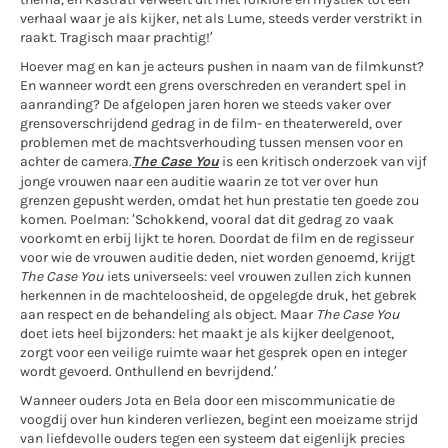
verhaal waar je als kijker, net als Lume, steeds verder verstrikt in
raakt. Tragisch maar prachtig!’
Hoever mag en kan je acteurs pushen in naam van de filmkunst?
En wanneer wordt een grens overschreden en verandert spel in
aanranding? De afgelopen jaren horen we steeds vaker over
grensoverschrijdend gedrag in de film- en theaterwereld, over
problemen met de machtsverhouding tussen mensen voor en
achter de camera.
The Case You
is een kritisch onderzoek van vijf
jonge vrouwen naar een auditie waarin ze tot ver over hun
grenzen gepusht werden, omdat het hun prestatie ten goede zou
komen. Poelman: ‘Schokkend, vooral dat dit gedrag zo vaak
voorkomt en erbij lijkt te horen. Doordat de film en de regisseur
voor wie de vrouwen auditie deden, niet worden genoemd, krijgt
The Case You
iets universeels: veel vrouwen zullen zich kunnen
herkennen in de machteloosheid, de opgelegde druk, het gebrek
aan respect en de behandeling als object. Maar
The Case You
doet iets heel bijzonders: het maakt je als kijker deelgenoot,
zorgt voor een veilige ruimte waar het gesprek open en integer
wordt gevoerd. Onthullend en bevrijdend.’
Wanneer ouders Jota en Bela door een miscommunicatie de
voogdij over hun kinderen verliezen, begint een moeizame strijd
van liefdevolle ouders tegen een systeem dat eigenlijk precies