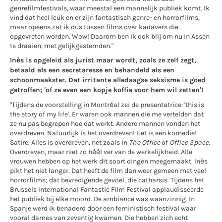
genrefilmfestivals, waar meestal een mannelijk publiek komt. Ik
vind dat heel leuk en er zijn fantastisch genre- en horrorfilms,
maar opeens zat ik dus tussen films over kadavers die
opgevreten worden. Wow! Daarom ben ik ook blij om nu in Assen
te draaien, met gelijkgestemden."
Inès is opgeleid als jurist maar wordt, zoals ze zelf zegt,
betaald als een secretaresse en behandeld als een
schoonmaakster. Dat irritante alledaagse seksisme is goed
getroffen; ‘of ze even een kopje koffie voor hem wil zetten’!
"Tijdens de voorstelling in Montréal zei de presentatrice: 'this is
the story of my life'. Er waren ook mannen die me vertelden dat
ze nu pas begrepen hoe dat werkt. Andere mannen vonden het
overdreven. Natuurlijk is het overdreven! Het is een komedie!
Satire. Alles is overdreven, net zoals in
The Office
of
Office Space
.
Overdreven, maar niet zo héél ver van de werkelijkheid. Alle
vrouwen hebben op het werk dit soort dingen meegemaakt. Inès
pikt het niet langer. Dat heeft de film dan weer gemeen met veel
horrorfilms; dat bevredigende gevoel, die catharsis. Tijdens het
Brussels International Fantastic Film Festival applaudisseerde
het publiek bij elke moord. De ambiance was waanzinnig. In
Spanje werd ik benaderd door een feministisch festival waar
vooral dames van zeventig kwamen. Die hebben zich echt