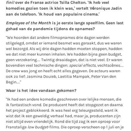
fini!
over de Franse actrice Tsilla Chelton. 'Ik heb veel
komedies gezien toen ik klein was,’ vertelt Véronique Jadin
aan de telefoon. ‘Ik houd van populaire cinema.’
Employee of the Month
is je eerste lange speelfilm. Geen last
gehad van de pandemie tijdens de opnames?
"We hoorden dat andere filmopnames drie dagen werden
stilgelegd, omdat er iemand besmet was geraakt, dus we waren
wel bezorgd. Als wij drie dagen hadden moeten stoppen, hadden
we dat niet meer kunnen inhalen. We hadden bijna geen budget,
geen verzekering… Twintig draaidagen, dat is niet veel. Er waren
bovendien veel technische dingen:
special effects
, vechtscènes…
De crew was jong en heeft echt alles gegeven. De acteurs waren
ook zo lief: Jasmina Douieb, Laetitia Mampak, Peter Van den
Begin…"
Waar is het idee vandaan gekomen?
"Ik had een andere komedie geschreven over lelijke mensen, die
ik fantastisch vond. De producent heeft dat stopgezet en daarna
het project geblokkeerd. Ik was heel erg teleurgesteld, want ik
wist dat ik een geweldig verhaal had, maar ja, producenten zijn
niet altijd even vriendelijk. Rond die tijd zag ik een oproep voor
Franstalige
low budget
-films. Die oproep verscheen op 1 juli en je