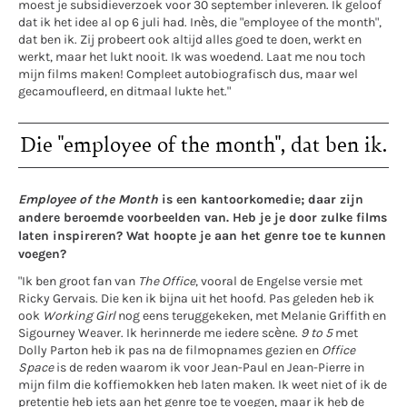
moest je subsidieverzoek voor 30 september inleveren. Ik geloof
dat ik het idee al op 6 juli had. Inès, die "employee of the month",
dat ben ik. Zij probeert ook altijd alles goed te doen, werkt en
werkt, maar het lukt nooit. Ik was woedend. Laat me nou toch
mijn films maken! Compleet autobiografisch dus, maar wel
gecamoufleerd, en ditmaal lukte het."
Die "employee of the month", dat ben ik.
Employee of the Month
is een kantoorkomedie; daar zijn
andere beroemde voorbeelden van. Heb je je door zulke films
laten inspireren? Wat hoopte je aan het genre toe te kunnen
voegen?
"Ik ben groot fan van
The Office
, vooral de Engelse versie met
Ricky Gervais. Die ken ik bijna uit het hoofd. Pas geleden heb ik
ook
Working Girl
nog eens teruggekeken, met Melanie Griffith en
Sigourney Weaver. Ik herinnerde me iedere scène.
9 to 5
met
Dolly Parton heb ik pas na de filmopnames gezien en
Office
Space
is de reden waarom ik voor Jean-Paul en Jean-Pierre in
mijn film die koffiemokken heb laten maken. Ik weet niet of ik de
pretentie heb iets aan het genre toe te voegen, maar ik heb de