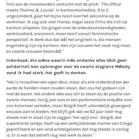
film aan de investeerders verkocht met de pitch: ‘
The Office
meets
Thelma & Louise
’. In kantoorkomedies,
9 to 5
uitgezonderd, gaat het bijna nooit over het seksisme op de
werkvloer. Ik zag ook veel Franse, nogal saaie films die zich op
kantoor afspelen. Die gingen over de arbeidsomstandigheden,
werkloosheid, enzovoort, maar nooit vanuit feministische
perspectief. Ik denk dus dat dát het originele is. Als mensen
ongelukkig zijn op kantoor, dan zijn vrouwen het vaak nog meer,
en zwarte vrouwen helemáál."
Inderdaad, die scène waarin Inès ondanks alles tóch geen
solidariteit kan opbrengen voor de zwarte stagiaire Mélody
vond ik heel sterk. Het geeft te denken.
"Het is misschien een open deur, maar als alle onderdrukten der
aarde de handen ineen zouden slaan, dan zou het gedaan zijn
met de bazen. Het andere idee was stil te staan bij de positie van
zwarte mensen. Vorig jaar was er een parlementaire enquête over
ons koloniaal verleden, maar België heeft uiteindelijk geweigerd
excuses aan te bieden. Het blijft gek dat we 62 jaar later nog
steeds niet in staat zijn te zeggen: 'het spijt ons' . België, dat
superkleine landje, heeft op een verbijsterende manier van Congo
geprofiteerd en een land achtergelaten dat nog steeds in oorlog
is. Er is wat dat betreft nog veel werk te doen."