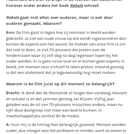
hierover onder andere het boek
Rebels
schreef.
Rebels
gaat niet allen
over
ouderen, maar is ook
door
ouderen gemaakt. Waarom?
Ann:
De film gaat in tegen hoe zij normaal in beeld worden
gebracht. Je ziet een oude vrouw op wie wordt ingezoomd en dan
komen de experts aan het woord. De insteek van onze film is om
dat niet te doen. Je ziet 75-plussers die praten over de
hindernissen waar zij zelf dag na dag tegenaan lopen bij het
ouder worden. Er is geen voice-over en er komen geen experts in
beeld, om mensen voor zichzelf te laten praten. Vreemd genoeg
is dat een statement dat je tegenwoordig nog moet maken.
Waarom is de film juist op dit moment zo belangrijk?
Brecht:
Ik denk dat de thematiek al langer dan vandaag relevant
en actueel is en dat jammer genoeg zal blijven. Vijftig jaar
geleden was de rol van 70-plussers misschien anders, maar nu
lijkt deze doelgroep niet meer aan bod te komen; in
maatschappelijke context én de media.
A:
Voor mij is de timing heel belangrijk geweest. Mensen worden
ouder, dus vroeger was het probleem er minder, want ze waren er