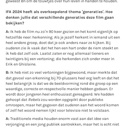
geweest én om de touwtjes over hun leven in handen te houden.
IFA 2024 heeft als overkoepelend thema ‘generaties’. Hoe
denken jullie dat verschillende generaties deze film gaan
bekijken?
A:
Ik heb de film nu zo’n 90 keer gezien en het komt eigenlijk op
hetzelfde neer: herkenning. Als je jezelf herkent in iemand uit een
heel andere groep, doet dat je ook anders naar ze kijken. Bij
ouderen zie ik vaak dat het hen een hart onder de riem steekt en
ik heb dat zelf ook. Laatst zaten er nog allemaal tieners en
twintigers bij een vertoning; die herkenden zich onder meer in
Erik en Ghislaine.
B:
Ik heb niet zo veel vertoningen bijgewoond, maar merkte dat
dat gevoel van erkenning bij 70-plussers heel erg leeft en dat het
heel belangrijk is dat we de beeldvorming rond die groep op een
waardige, correcte en respectvolle manier hebben gedaan. Er
wordt door jongeren heel enthousiast gereageerd. We hadden
gehoopt dat
Rebels
zou worden opgepikt door publieke
omroepen, maar het gegeven dat ouderen aan het woord komen
of zelf het woord nemen lijkt voor televisie niet te volstaan.
A:
Traditionele media houden enorm vast aan dat idee van
verjonging en een jong publiek aantrekken, maar het is echt niet