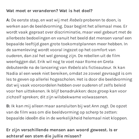
Wat moet er veranderen? Wat is het doel?
A:
De eerste stap, en wat wij met
Rebels
proberen te doen, is
werken aan de beeldvorming. Daar begint het allemaal mee. Er
wordt vaak gepraat over discriminatie, maar veel gebeurt met de
allerbeste bedoelingen en vanuit het beeld dat mensen vanaf een
bepaalde leeftijd geen grote toekomstplannen meer hebben. In
de samenleving wordt vooral ingezet op het comfort van
ouderen, dan zal het wel genoeg zijn. De rebellen uit de film
weerleggen dat. Erik wil nog te voet naar Rome en Greta
debuteerde na de lancering van
Rebels
als fictieauteur. Ik kan
Nadia al een week niet bereiken, omdat ze zoveel gevraagd is om
les te geven op allerlei hogescholen. Het is door die beeldvorming
dat wij vaak vooroordelen hebben over ouderen of zelfs beleid
voor hen uittekenen. Ik blijf benadrukken: deze groep kan voor
zichzelf spreken; dit zijn wilsbekwame volwassenen.
B:
Ik kan mij alleen maar aansluiten bij wat Ann zegt. De opzet
van de film was om die beeldvorming op scherp te zetten:
bepaalde ideeën die in de werkelijkheid helemaal niet kloppen.
Er zijn verschillende mensen aan woord geweest. Is er
achteraf een stem die jullie missen?