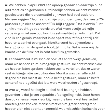
A:
We hebben in april 2021 een oproep gedaan en daar zijn bijna
600 reacties op gekomen. Uiteindelijk hebben we acht mensen
geselecteerd die representatief zijn voor heel veel ouderen.
Mensen zeggen: “Ja, maar dat zijn uitzonderingen; de meeste 75-
plussers zijn niet zo assertief.” Ik blijf zeggen: “Dat is onzin.” Het
zijn krampachtige vooroordelen. Wat – een beetje tot mijn
verbazing – niet aan bod komt is seksualiteit en intimiteit. Dat
vind ik een gemis, maar het is de opzet van
Rebels
dat zij zelf
bepalen waar het over gaat. Monika vond het bijvoorbeeld
belangrijk om in de sportschool gefilmd te. Dat is voor mij de
kracht van de film: het is echt hún film geworden.
B:
Eenzaamheid is misschien ook iets achterwege gebleven,
maar we hebben zo min mogelijk gestuurd. De acht mensen die
we hebben laten spreken hebben veel te vertellen, dus er waren
veel richtingen die we op konden. Monika was van alle acht
degene die het meest de inhoud heeft gestuurd, maar ze heeft
achteraf nooit geëist dat iets werd weerhouden of geschrapt.
A:
Wat wij vanaf het begin allebei heel belangrijk hebben
gevonden is dat je een bepaalde afspiegeling hebt. Daar horen
dan ook mensen van kleur bij, maar die ben ik wel heel actief
moeten gaan zoeken. Mensen met een migratieachtergrond
hebben zich niet spontaan gemeld, wat misschien logisch is voor