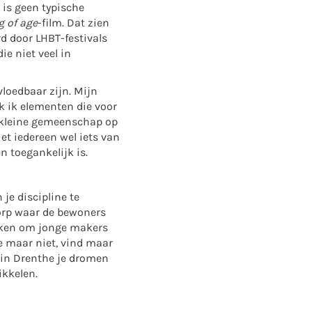
 is geen typische
 of age
-film. Dat zien
rd door LHBT-festivals
ie niet veel in
vloedbaar zijn. Mijn
k ik elementen die voor
n kleine gemeenschap op
iet iedereen wel iets van
n toegankelijk is.
je discipline te
dorp waar de bewoners
erken om jonge makers
e maar niet, vind maar
 in Drenthe je dromen
ikkelen.