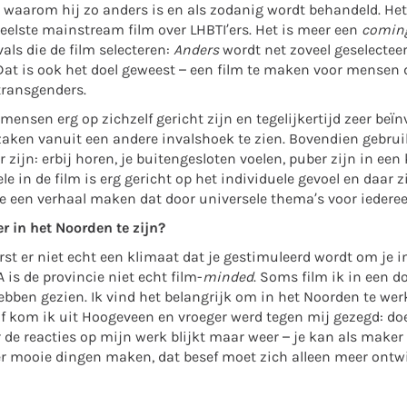
waarom hij zo anders is en als zodanig wordt behandeld. Het
veelste mainstream film over LHBTI’ers. Het is meer een
coming
als die de film selecteren:
Anders
wordt net zoveel geselectee
 Dat is ook het doel geweest – een film te maken voor mensen d
ransgenders.
 mensen erg op zichzelf gericht zijn en tegelijkertijd zeer beïn
aken vanuit een andere invalshoek te zien. Bovendien gebrui
zijn: erbij horen, je buitengesloten voelen, puber zijn in ee
ele in de film is erg gericht op het individuele gevoel en daar z
lde een verhaal maken dat door universele thema’s voor iederee
r in het Noorden te zijn?
st er niet echt een klimaat dat je gestimuleerd wordt om je in 
 is de provincie niet echt film-
minded
. Soms film ik in een 
hebben gezien. Ik vind het belangrijk om in het Noorden te w
elf kom ik uit Hoogeveen en vroeger werd tegen mij gezegd: do
de reacties op mijn werk blijkt maar weer – je kan als maker
r mooie dingen maken, dat besef moet zich alleen meer ontw