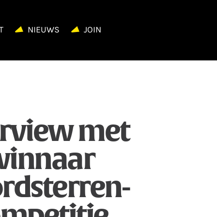
T
NIEUWS
JOIN
erview met
innaar
rdsterren-
mpetitie