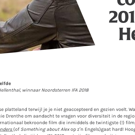
201
He
elfde
ellenthal, winnaar Noordsterren IFA 2018
 platteland terwijl je je niet geaccepteerd en gezien voelt. W
ncie Drenthe om aandacht te vragen voor diversiteit in de regio
ernationaal bekroonde film die inmiddels de twintigste (!) fil
nders
(of
Something about Alex
op z’n Engels)
gaat hard! Hoog