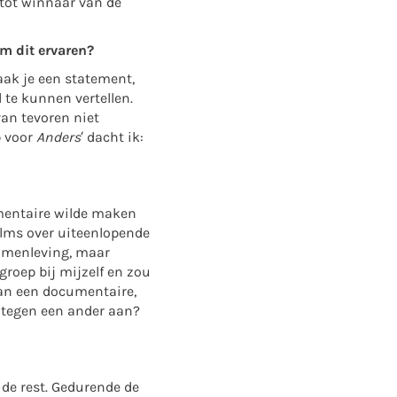
 tot winnaar van de
am dit ervaren?
ak je een statement,
te kunnen vertellen.
an tevoren niet
p voor
Anders
‘ dacht ik:
umentaire wilde maken
films over uiteenlopende
samenleving, maar
 groep bij mijzelf en zou
van een documentaire,
e tegen een ander aan?
 de rest. Gedurende de