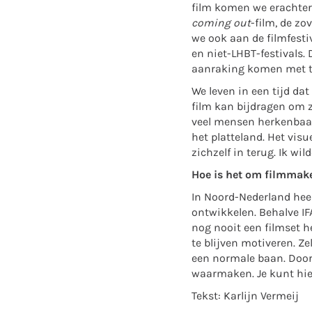
film komen we erachter 
coming out
-film, de zo
we ook aan de filmfestiv
en niet-LHBT-festivals.
aanraking komen met t
We leven in een tijd dat
film kan bijdragen om z
veel mensen herkenbaar 
het platteland. Het visu
zichzelf in terug. Ik wi
Hoe is het om filmmake
In Noord-Nederland heer
ontwikkelen. Behalve IFA
nog nooit een filmset 
te blijven motiveren. Z
een normale baan. Door 
waarmaken. Je kunt hie
Tekst: Karlijn Vermeij