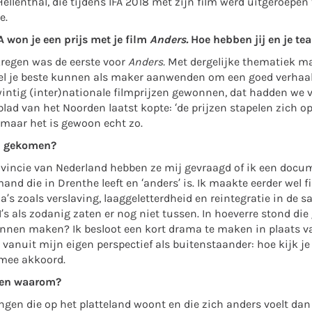
ellenthal, die tijdens IFA 2018 met zijn film werd uitgeroepen
e.
A won je een prijs met je film
Anders.
Hoe hebben jij en je te
 kregen was de eerste voor
Anders.
Met dergelijke thematiek ma
el je beste kunnen als maker aanwenden om een goed verhaal 
intig (inter)nationale filmprijzen gewonnen, dat hadden we v
lad van het Noorden laatst kopte: ‘de prijzen stapelen zich o
 maar het is gewoon echt zo.
nd gekomen?
ovincie van Nederland hebben ze mij gevraagd of ik een doc
emand die in Drenthe leeft en ‘anders’ is. Ik maakte eerder wel 
s zoals verslaving, laaggeletterdheid en reintegratie in de 
I’s als zodanig zaten er nog niet tussen. In hoeverre stond die
kunnen maken? Ik besloot een kort drama te maken in plaats 
 vanuit mijn eigen perspectief als buitenstaander: hoe kijk j
 mee akkoord.
r en waarom?
ngen die op het platteland woont en die zich anders voelt dan