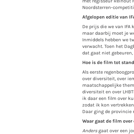
met regisseur Reinout H
Noordsterren-competiti
Afgelopen editie van IF
De prijs die we van IFA
maar daarbij moet je w
Inmiddels hebben we tw
verwacht. Toen het Dagb
dat gaat niet gebeuren,
Hoe is de film tot sta
Als eerste regenboogpr
over diversiteit, over i
maatschappelijke thema’
diversiteit en over LHBT
ik daar een film over 
zodat ik kon vertrekken
Daar ging de provincie
Waar gaat de film ove
Anders
gaat over een jo