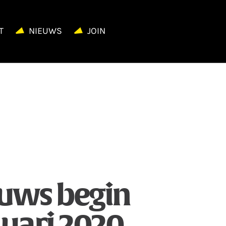
T
NIEUWS
JOIN
uws begin
uari 2020