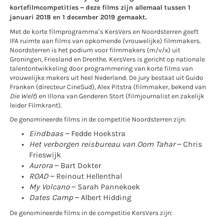
kortefilmcompetities – deze films zijn allemaal tussen 1
januari 2018 en 1 december 2019 gemaakt.
Met de korte filmprogramma’s KersVers en Noordsterren geeft
IFA ruimte aan films van opkomende (vrouwelijke) filmmakers.
Noordsterren is het podium voor filmmakers (m/v/x) uit
Groningen, Friesland en Drenthe. KersVers is gericht op nationale
talentontwikkeling door programmering van korte films van
vrouwelijke makers uit heel Nederland. De jury bestaat uit Guido
Franken (directeur CineSud), Alex Pitstra (filmmaker, bekend van
Die Welt
) en Illona van Genderen Stort (filmjournalist en zakelijk
leider Filmkrant).
De genomineerde films in de competitie Noordsterren zijn:
Eindbaas –
Fedde Hoekstra
Het verborgen reisbureau van Oom Tahar
– Chris
Frieswijk
Aurora
– Bart Dokter
ROAD
– Reinout Hellenthal
My Volcano
– Sarah Pannekoek
Dates Camp
– Albert Hidding
De genomineerde films in de competitie KersVers zijn: