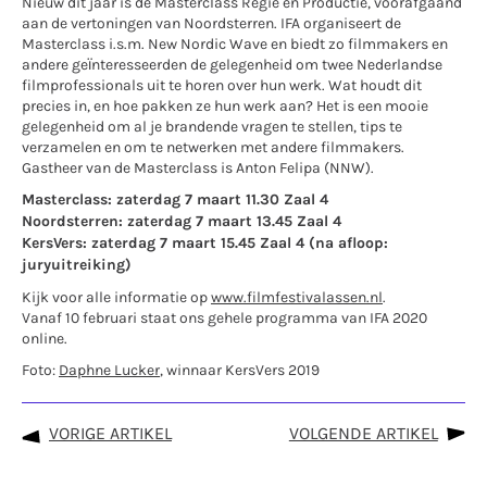
Nieuw dit jaar is de Masterclass Regie en Productie, voorafgaand
aan de vertoningen van Noordsterren. IFA organiseert de
Masterclass i.s.m. New Nordic Wave en biedt zo filmmakers en
andere geïnteresseerden de gelegenheid om twee Nederlandse
filmprofessionals uit te horen over hun werk. Wat houdt dit
precies in, en hoe pakken ze hun werk aan? Het is een mooie
gelegenheid om al je brandende vragen te stellen, tips te
verzamelen en om te netwerken met andere filmmakers.
Gastheer van de Masterclass is Anton Felipa (NNW).
Masterclass: zaterdag 7 maart 11.30 Zaal 4
Noordsterren: zaterdag 7 maart 13.45 Zaal 4
KersVers: zaterdag 7 maart 15.45 Zaal 4 (na afloop:
juryuitreiking)
Kijk voor alle informatie op
www.filmfestivalassen.nl
.
Vanaf 10 februari staat ons gehele programma van IFA 2020
online.
Foto:
Daphne Lucker
, winnaar KersVers 2019
VORIGE ARTIKEL
VOLGENDE ARTIKEL