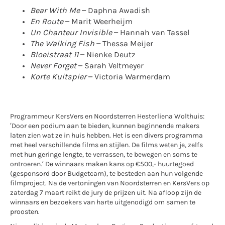
Bear With Me
– Daphna Awadish
En Route
– Marit Weerheijm
Un Chanteur Invisible
– Hannah van Tassel
The Walking Fish –
Thessa Meijer
Bloeistraat 11
– Nienke Deutz
Never Forget
– Sarah Veltmeyer
Korte Kuitspier
– Victoria Warmerdam
Programmeur KersVers en Noordsterren Hesterliena Wolthuis:
‘Door een podium aan te bieden, kunnen beginnende makers
laten zien wat ze in huis hebben. Het is een divers programma
met heel verschillende films en stijlen. De films weten je, zelfs
met hun geringe lengte, te verrassen, te bewegen en soms te
ontroeren.’ De winnaars maken kans op €500,- huurtegoed
(gesponsord door Budgetcam), te besteden aan hun volgende
filmproject. Na de vertoningen van Noordsterren en KersVers op
zaterdag 7 maart reikt de jury de prijzen uit. Na afloop zijn de
winnaars en bezoekers van harte uitgenodigd om samen te
proosten.