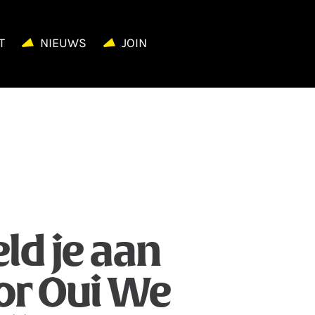
T
NIEUWS
JOIN
ld je aan
or Oui We