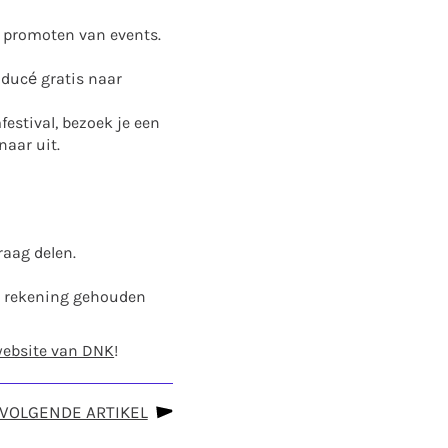
n promoten van events.
oducé gratis naar
mfestival, bezoek je een
naar uit.
raag delen.
jd rekening gehouden
website van DNK
!
VOLGENDE ARTIKEL