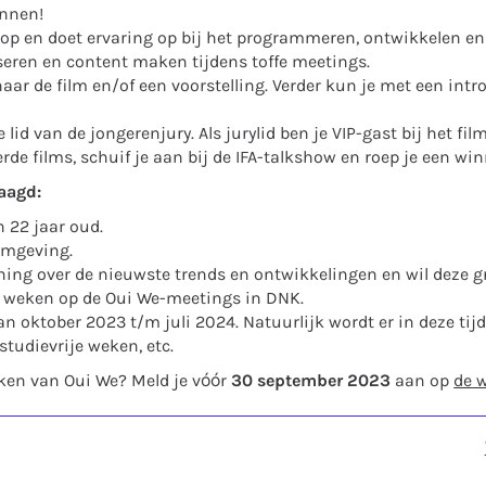
innen!
 op en doet ervaring op bij het programmeren, ontwikkelen e
eren en content maken tijdens toffe meetings.
naar de film en/of een voorstelling. Verder kun je met een intr
 lid van de jongerenjury. Als jurylid ben je VIP-gast bij het fil
rde films, schuif je aan bij de IFA-talkshow en roep je een win
aagd:
n 22 jaar oud.
omgeving.
ning over de nieuwste trends en ontwikkelingen en wil deze g
e weken op de Oui We-meetings in DNK.
an oktober 2023 t/m juli 2024. Natuurlijk wordt er in deze ti
studievrije weken, etc.
aken van Oui We? Meld je vóór
30
september 2023
aan op
de 