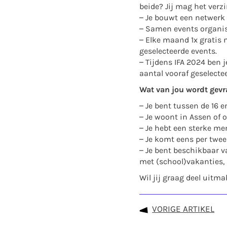
beide? Jij mag het verz
– Je bouwt een netwerk
– Samen events organis
– Elke maand 1x gratis 
geselecteerde events.
– Tijdens IFA 2024 ben je
aantal vooraf geselectee
Wat van jou wordt gevr
– Je bent tussen de 16 e
– Je woont in Assen of 
– Je hebt een sterke me
– Je komt eens per twe
– Je bent beschikbaar v
met (school)vakanties, 
Wil jij graag deel uitm
VORIGE ARTIKEL