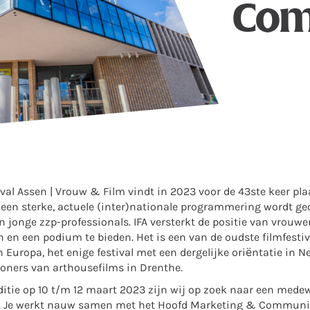
Com
val Assen | Vrouw & Film vindt in 2023 voor de 43ste keer plaat
 een sterke, actuele (inter)nationale programmering wordt g
n jonge zzp-professionals. IFA versterkt de positie van vrouwe
n en een podium te bieden. Het is een van de oudste filmfesti
n Europa, het enige festival met een dergelijke oriëntatie in 
toners van arthousefilms in Drenthe.
editie op 10 t/m 12 maart 2023 zijn wij op zoek naar een med
 Je werkt nauw samen met het Hoofd Marketing & Communic