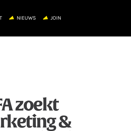
T
NIEUWS
JOIN
FA zoekt
rketing &