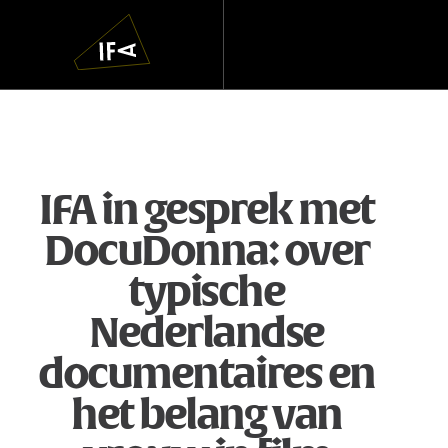
IFA
Navigatie
overslaan
IFA in gesprek met
DocuDonna: over
typische
Nederlandse
documentaires en
het belang van