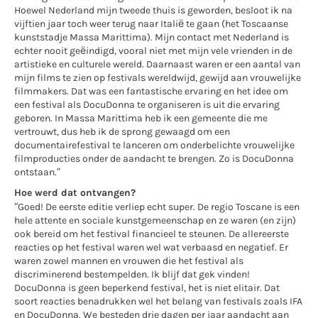
Hoewel Nederland mijn tweede thuis is geworden, besloot ik na
vijftien jaar toch weer terug naar Italië te gaan (het Toscaanse
kunststadje Massa Marittima). Mijn contact met Nederland is
echter nooit geëindigd, vooral niet met mijn vele vrienden in de
artistieke en culturele wereld. Daarnaast waren er een aantal van
mijn films te zien op festivals wereldwijd, gewijd aan vrouwelijke
filmmakers. Dat was een fantastische ervaring en het idee om
een festival als DocuDonna te organiseren is uit die ervaring
geboren. In Massa Marittima heb ik een gemeente die me
vertrouwt, dus heb ik de sprong gewaagd om een
documentairefestival te lanceren om onderbelichte vrouwelijke
filmproducties onder de aandacht te brengen. Zo is DocuDonna
ontstaan.”
Hoe werd dat ontvangen?
“Goed! De eerste editie verliep echt super. De regio Toscane is een
hele attente en sociale kunstgemeenschap en ze waren (en zijn)
ook bereid om het festival financieel te steunen. De allereerste
reacties op het festival waren wel wat verbaasd en negatief. Er
waren zowel mannen en vrouwen die het festival als
discriminerend bestempelden. Ik blijf dat gek vinden!
DocuDonna is geen beperkend festival, het is niet elitair. Dat
soort reacties benadrukken wel het belang van festivals zoals IFA
en DocuDonna. We besteden drie dagen per jaar aandacht aan