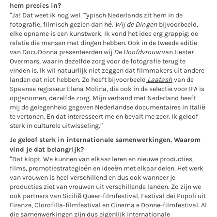
hem precies in?
“Ja! Dat weet ik nog wel. Typisch Nederlands zit hem in de
fotografie, filmisch gezien dan hé.
Wij de Dingen
bijvoorbeeld,
elke opname is een kunstwerk. Ik vond het idee erg grappig: de
relatie die mensen met dingen hebben. Ook in de tweede editie
van DocuDonna presenteerden wij
De Hoofdvrouw
van Hester
Overmars, waarin dezelfde zorg voor de fotografie terug te
vinden is. Ik wil natuurlijk niet zeggen dat filmmakers uit andere
landen dat niet hebben. Zo heeft bijvoorbeeld
Laatash
van de
Spaanse regisseur Elena Molina, die ook in de selectie voor IFA is
opgenomen, dezelfde zorg. Mijn verband met Nederland heeft
mij de gelegenheid gegeven Nederlandse documentaires in Italië
te vertonen. En dat interesseert me en bevalt me zeer. Ik geloof
sterk in culturele uitwisseling.”
Je geloof sterk in internationale samenwerkingen. Waarom
vind je dat belangrijk?
“Dat klopt. We kunnen van elkaar leren en nieuwe producties,
films, promotiestrategieën en ideeën met elkaar delen. Het werk
van vrouwen is heel verschillend en dus ook wanneer je
producties ziet van vrouwen uit verschillende landen. Zo zijn we
ook partners van Sicilië Queer-filmfestival, Festival dei Popoli uit
Firenze, Clorofilla-filmfestival en Cinema e Donne-filmfestival. Al
die samenwerkingen zijn dus eigenlijk internationale