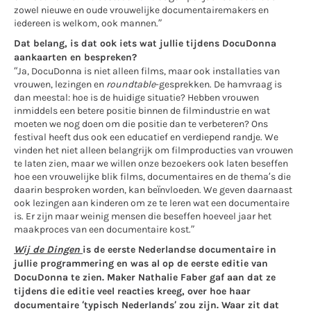
zowel nieuwe en oude vrouwelijke documentairemakers en
iedereen is welkom, ook mannen.”
Dat belang, is dat ook iets wat jullie tijdens DocuDonna
aankaarten en bespreken?
“Ja, DocuDonna is niet alleen films, maar ook installaties van
vrouwen, lezingen en
roundtable
-gesprekken. De hamvraag is
dan meestal: hoe is de huidige situatie? Hebben vrouwen
inmiddels een betere positie binnen de filmindustrie en wat
moeten we nog doen om die positie dan te verbeteren? Ons
festival heeft dus ook een educatief en verdiepend randje. We
vinden het niet alleen belangrijk om filmproducties van vrouwen
te laten zien, maar we willen onze bezoekers ook laten beseffen
hoe een vrouwelijke blik films, documentaires en de thema’s die
daarin besproken worden, kan beïnvloeden. We geven daarnaast
ook lezingen aan kinderen om ze te leren wat een documentaire
is. Er zijn maar weinig mensen die beseffen hoeveel jaar het
maakproces van een documentaire kost.”
Wij de Dingen
is de eerste Nederlandse documentaire in
jullie programmering en was al op de eerste editie van
DocuDonna te zien. Maker Nathalie Faber gaf aan dat ze
tijdens die editie veel reacties kreeg, over hoe haar
documentaire ‘typisch Nederlands’ zou zijn. Waar zit dat