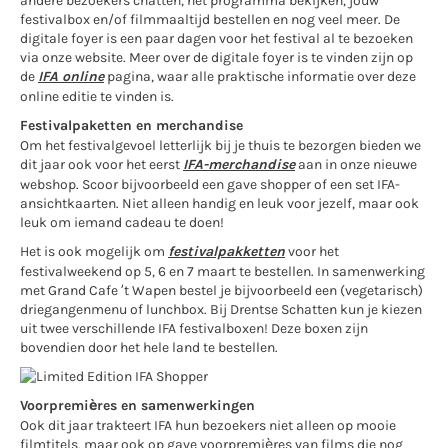
andere bezoekers chatten, het programma bekijken, jouw
festivalbox en/of filmmaaltijd bestellen en nog veel meer. De
digitale foyer is een paar dagen voor het festival al te bezoeken
via onze website. Meer over de digitale foyer is te vinden zijn op
de
IFA online
pagina, waar alle praktische informatie over deze
online editie te vinden is.
Festivalpaketten en merchandise
Om het festivalgevoel letterlijk bij je thuis te bezorgen bieden we
dit jaar ook voor het eerst
IFA-merchandise
aan in onze nieuwe
webshop. Scoor bijvoorbeeld een gave shopper of een set IFA-
ansichtkaarten. Niet alleen handig en leuk voor jezelf, maar ook
leuk om iemand cadeau te doen!
Het is ook mogelijk om
festivalpakketten
voor het
festivalweekend op 5, 6 en 7 maart te bestellen. In samenwerking
met Grand Cafe ’t Wapen bestel je bijvoorbeeld een (vegetarisch)
driegangenmenu of lunchbox. Bij Drentse Schatten kun je kiezen
uit twee verschillende IFA festivalboxen! Deze boxen zijn
bovendien door het hele land te bestellen.
Voorpremières en samenwerkingen
Ook dit jaar trakteert IFA hun bezoekers niet alleen op mooie
filmtitels, maar ook op gave voorpremières van films die nog