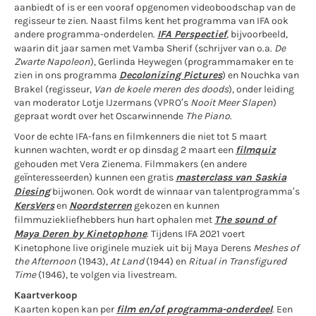
aanbiedt of is er een vooraf opgenomen videoboodschap van de
regisseur te zien. Naast films kent het programma van IFA ook
andere programma-onderdelen.
IFA Perspectief
, bijvoorbeeld,
waarin dit jaar samen met Vamba Sherif (schrijver van o.a.
De
Zwarte Napoleon
), Gerlinda Heywegen (programmamaker en te
zien in ons programma
Decolonizing Pictures
) en Nouchka van
Brakel (regisseur,
Van de koele meren des doods
), onder leiding
van moderator Lotje IJzermans (VPRO’s
Nooit Meer Slapen
)
gepraat wordt over het Oscarwinnende
The Piano
.
Voor de echte IFA-fans en filmkenners die niet tot 5 maart
kunnen wachten, wordt er op dinsdag 2 maart een
filmquiz
gehouden met Vera Zienema. Filmmakers (en andere
geïnteresseerden) kunnen een gratis
masterclass van Saskia
Diesing
bijwonen. Ook wordt de winnaar van talentprogramma’s
KersVers
en
Noordsterren
gekozen en kunnen
filmmuziekliefhebbers hun hart ophalen met
The sound of
Maya Deren by Kinetophone
. Tijdens IFA 2021 voert
Kinetophone live originele muziek uit bij Maya Derens
Meshes of
the Afternoon
(1943),
At Land
(1944) en
Ritual in Transfigured
Time
(1946), te volgen via livestream.
Kaartverkoop
Kaarten kopen kan per
film en/of programma-onderdeel
. Een