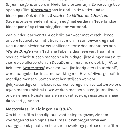
(bijna) nergens anders in Nederland te zien zijn. Zo verschijnt de
openingsfilm
Kuessipan
pas in april in de Nederlandse
bioscopen. Ook de films
Sweat
en
Le Milieu de L’Horizon
(tevens onze vriendenfilm) zijn nog niet eerder in Nederlandse
bioscopen of op streamingdiensten vertoond.
Zoals ieder jaar werkt IFA ook dit jaar weer met verschillende
andere festivals en initiatieven samen. In samenwerking met
DocuDonna bieden we verschillende korte documentaires aan.
Wij de Dingen
van Nathalie Faber is daar een van. Haar film
over de relatie tussen mensen en hun dagelijkse dingen was al te
zien op de allereerste van DocuDonna, maar is nu ook bij IFA te
bekijken.
Waterproof
, over vrouwelijke loodgieters in Jordanië,
wordt aangeboden in samenwerking met Hivos: ‘Hivos gelooft in
moedige mensen. Samen met hen strijden we voor
gelijkwaardige en inclusieve samenlevingen, en verzetten we ons
tegen machtsmisbruik. We werken met activisten, journalisten,
ondernemers, kunstenaars en innovatieve organisaties in meer
dan veertig landen.’
Masterclass, inleidingen en Q&A’s
Om bij elke film toch digitaal verdieping te geven, vindt er
voorafgaand aan bijna alle films uit het programma een
vraaggesprek plaats met de samenwerkingspartner die de film