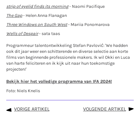
strip
of eyelid finds its
morning
- Naomi Pacifique
The Gap
- Helen Anna Flanagan
Three Windows on South West
- Mariia Ponomarova
Wells o
f
Despair
- sata taas
Programmeur talentontwikkeling Stefan Pavlović: 'We hadden
ook dit jaar weer een schitterende en diverse selectie aan korte
films van beginnende professionele makers. Ik wil Okki en Luca
van harte feliciteren en ik kijk uit naar hun toekomstige
projecten!'
Bekijk hier het volledige programma van IFA 2024!
Foto: Niels Knelis
VORIGE ARTIKEL
VOLGENDE ARTIKEL