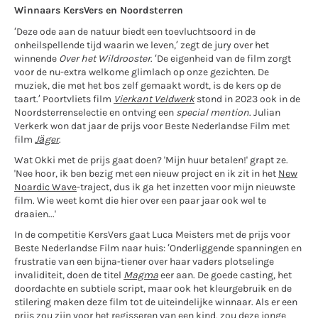
Winnaars
KersVers
en Noordsterren
‘Deze ode aan de natuur biedt een toevluchtsoord in de
onheilspellende tijd waarin we leven,’ zegt de jury over het
winnende
Over
het Wildrooster
. ‘De eigenheid van de film zorgt
voor de nu-extra welkome glimlach op onze gezichten. De
muziek, die met het bos zelf gemaakt wordt, is de kers op de
taart.’ Poortvliets film
Vierkant Veldwerk
stond in 2023 ook in de
Noordsterrenselectie en ontving een
special mention
. Julian
Verkerk won dat jaar de prijs voor Beste Nederlandse Film met
film
Jäger
.
Wat Okki met de prijs gaat doen? 'Mijn huur betalen!' grapt ze.
'Nee hoor, ik ben bezig met een nieuw project en ik zit in het
New
Noardic Wave
-traject, dus ik ga het inzetten voor mijn nieuwste
film. Wie weet komt die hier over een paar jaar ook wel te
draaien...'
In de competitie KersVers gaat Luca Meisters met de prijs voor
Beste Nederlandse Film naar huis: ‘Onderliggende spanningen en
frustratie van een bijna-tiener over haar vaders plotselinge
invaliditeit, doen de titel
Magma
eer aan. De goede casting, het
doordachte en subtiele script, maar ook het kleurgebruik en de
stilering maken deze film tot de uiteindelijke winnaar. Als er een
prijs zou zijn voor het regisseren van een kind, zou deze jonge