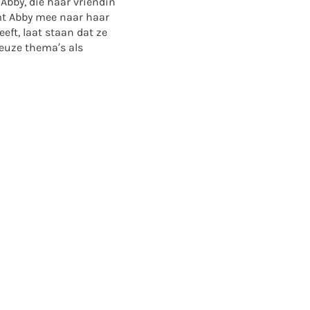
 Abby, die haar vriendin
mt Abby mee naar haar
eft, laat staan dat ze
ieuze thema’s als