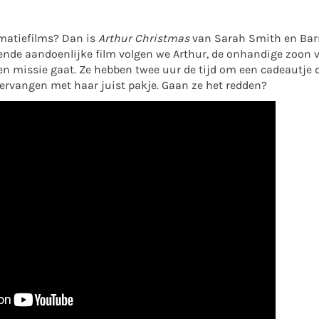
imatiefilms? Dan is
Arthur Christmas
van Sarah Smith en Bar
tende aandoenlijke film volgen we Arthur, de onhandige zoon 
n missie gaat. Ze hebben twee uur de tijd om een cadeautje d
 vervangen met haar juist pakje. Gaan ze het redden?