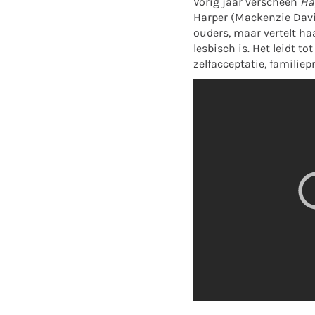
Vorig jaar verscheen
Ha
Harper (Mackenzie Davi
ouders, maar vertelt haa
lesbisch is. Het leidt t
zelfacceptatie, familiep