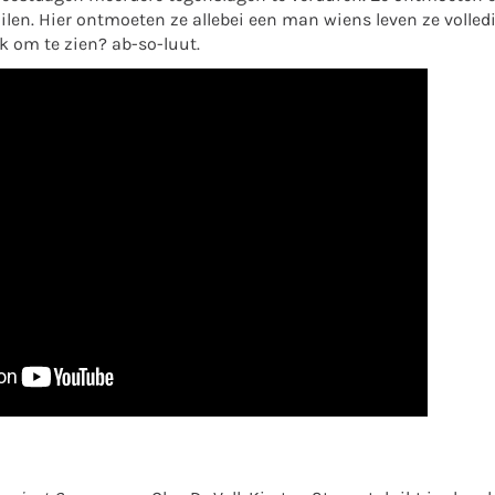
uilen. Hier ontmoeten ze allebei een man wiens leven ze volledi
jk om te zien? ab-so-luut.