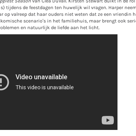
ppiest Season
van Clea DuVall. Kirsten Stewart duikt in de rol
s) tijdens de feestdagen ten huwelijk wil vragen. Harper nee
r op valreep dat haar ouders niet weten dat ze een vriendin he
ot komische scenario’s in het familiehuis, maar brengt ook ser
roblemen en natuurlijk de liefde aan het licht.