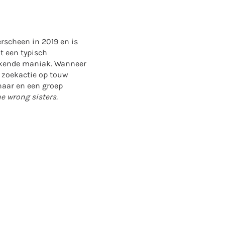
erscheen in 2019 en is
t een typisch
alkende maniak. Wanneer
e zoekactie op touw
naar en een groep
e wrong sisters.