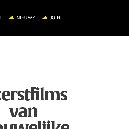
T
NIEUWS
JOIN
kerstfilms
van
ouwelijke