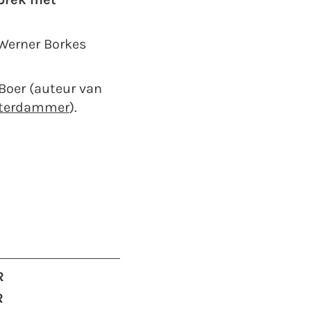
prek met
 Werner Borkes
 Boer (auteur van
sterdammer
).
R
R