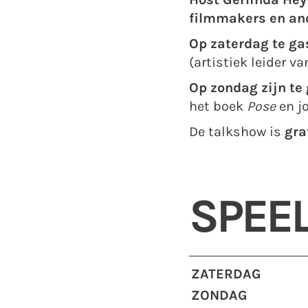
Host Gerlinda He
filmmakers en and
Op zaterdag te ga
(artistiek leider v
Op
zondag zijn te 
het boek
Pose
en j
De talkshow is
gra
SPEEL
ZATERDAG
ZONDAG