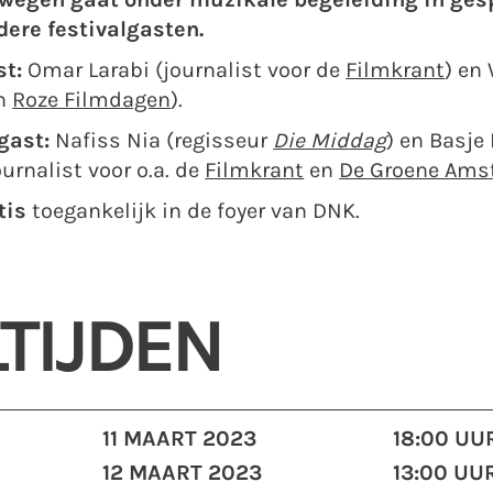
ywegen gaat onder muzikale begeleiding in ges
ere festivalgasten.
st:
Omar Larabi (journalist voor de
Filmkrant
) en
an
Roze Filmdagen
).
gast:
Nafiss Nia (regisseur
Die Middag
) en Basje
ournalist voor o.a. de
Filmkrant
en
De Groene Am
tis
toegankelijk in de foyer van DNK.
TIJDEN
11 MAART 2023
18:00 UU
12 MAART 2023
13:00 UU