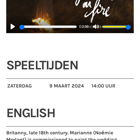
02:16
Play
Mute
SPEELTIJDEN
ZATERDAG
9 MAART 2024
14:00 UUR
ENGLISH
Britanny, late 18th century. Marianne (Noémie
Merlant) is commissioned to paint the wedding