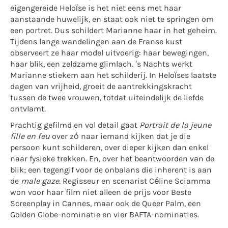
eigengereide Heloïse is het niet eens met haar
aanstaande huwelijk, en staat ook niet te springen om
een portret. Dus schildert Marianne haar in het geheim.
Tijdens lange wandelingen aan de Franse kust
observeert ze haar model uitvoerig: haar bewegingen,
haar blik, een zeldzame glimlach. ‘s Nachts werkt
Marianne stiekem aan het schilderij. In Heloïses laatste
dagen van vrijheid, groeit de aantrekkingskracht
tussen de twee vrouwen, totdat uiteindelijk de liefde
ontvlamt.
Prachtig gefilmd en vol detail gaat
Portrait de la jeune
fille en feu
over zó naar iemand kijken dat je die
persoon kunt schilderen, over dieper kijken dan enkel
naar fysieke trekken. En, over het beantwoorden van de
blik; een tegengif voor de onbalans die inherent is aan
de
male gaze
. Regisseur en scenarist Céline Sciamma
won voor haar film niet alleen de prijs voor Beste
Screenplay in Cannes, maar ook de Queer Palm, een
Golden Globe-nominatie en vier BAFTA-nominaties.