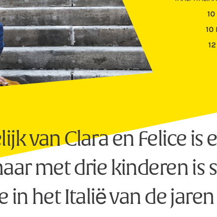
10
10
12
jk van Clara en Felice is e
maar met drie kinderen is
 in het Italië van de jaren 