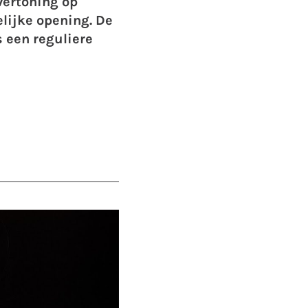
vertoning op
elijke opening. De
s een reguliere