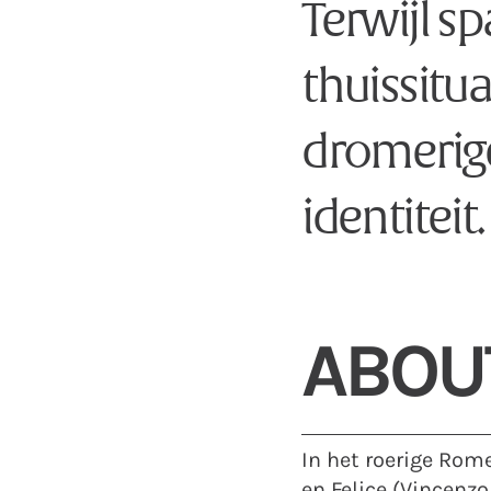
Terwijl s
thuissitua
dromerige
identiteit.
ABOU
In het roerige Rome
en Felice (Vincenz