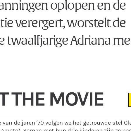
panningen oplopen en de
tie verergert, worstelt de
 twaalfjarige Adriana me
T THE MOVIE
 van de jaren ’70 volgen we het getrouwde stel Cl
o Amato). Samen met hun drie kinderen zijn ze pa