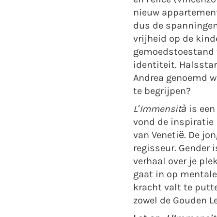
nieuw appartement, 
dus de spanningen 
vrijheid op de kind
gemoedstoestand ve
identiteit. Halssta
Andrea genoemd wil 
te begrijpen?
L’Immensità
is een
vond de inspiratie 
van Venetië. De jon
regisseur. Gender 
verhaal over je ple
gaat in op mentale
kracht valt te putt
zowel de Gouden Lee