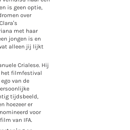
en is geen optie,
 dromen over
Clara’s
riana met haar
 een jongen is en
 alleen jij lijkt
nuele Crialese. Hij
 het filmfestival
r ego van de
persoonlijke
tig tijdsbeeld,
n hoezeer er
enomineerd voor
film van IFA.