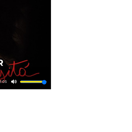
2:05
Mute