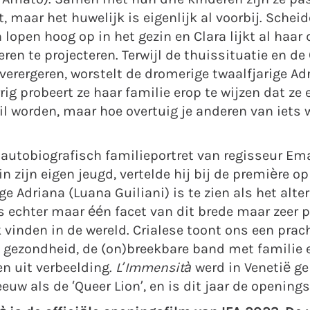
maar het huwelijk is eigenlijk al voorbij. Scheid
lopen hoog op in het gezin en Clara lijkt al haar
eren te projecteren. Terwijl de thuissituatie en de 
rergeren, worstelt de dromerige twaalfjarige Ad
rrig probeert ze haar familie erop te wijzen dat ze
worden, maar hoe overtuig je anderen van iets wat
 autobiografisch familieportret van regisseur Ema
in zijn eigen jeugd, vertelde hij bij de première op
ge Adriana (Luana Guiliani) is te zien als het alte
is echter maar één facet van dit brede maar zeer 
k vinden in de wereld. Crialese toont ons een prach
 gezondheid, de (on)breekbare band met familie e
en uit verbeelding.
L’Immensità
werd in Venetië g
uw als de ‘Queer Lion’, en is dit jaar de openings