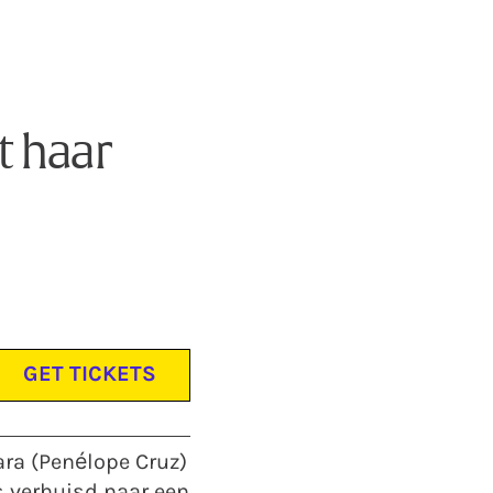
t haar
GET TICKETS
ara (Penélope Cruz)
s verhuisd naar een