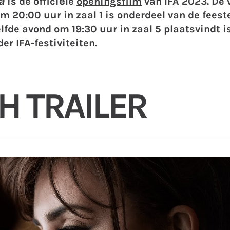
à
is de officiële
openingsfilm
van IFA 2023. De 
m 20:00 uur in zaal 1 is onderdeel van de feest
lfde avond om 19:30 uur in zaal 5 plaatsvindt i
er IFA-festiviteiten.
H TRAILER