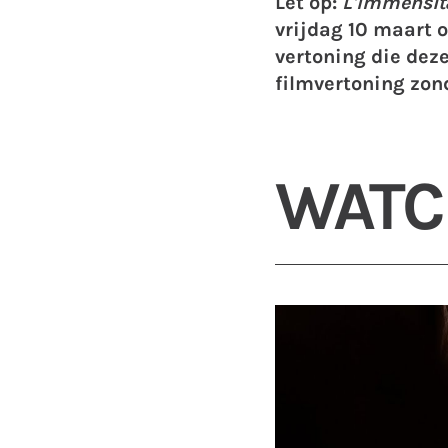
Let op:
L'Immensit
vrijdag 10 maart o
vertoning die deze
filmvertoning zond
WATC