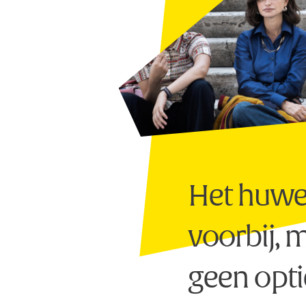
Het huweli
voorbij, 
geen optie