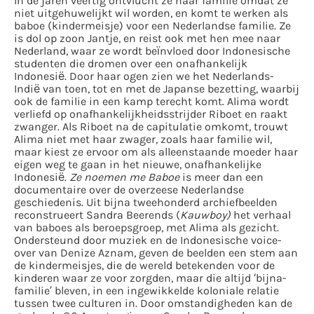
In de jaren veertig ontvlucht ze haar familie omdat ze
niet uitgehuwelijkt wil worden, en komt te werken als
baboe (kindermeisje) voor een Nederlandse familie. Ze
is dol op zoon Jantje, en reist ook met hen mee naar
Nederland, waar ze wordt beïnvloed door Indonesische
studenten die dromen over een onafhankelijk
Indonesië. Door haar ogen zien we het Nederlands-
Indië van toen, tot en met de Japanse bezetting, waarbij
ook de familie in een kamp terecht komt. Alima wordt
verliefd op onafhankelijkheidsstrijder Riboet en raakt
zwanger. Als Riboet na de capitulatie omkomt, trouwt
Alima niet met haar zwager, zoals haar familie wil,
maar kiest ze ervoor om als alleenstaande moeder haar
eigen weg te gaan in het nieuwe, onafhankelijke
Indonesië.
Ze noemen me Baboe
is meer dan een
documentaire over de overzeese Nederlandse
geschiedenis. Uit bijna tweehonderd archiefbeelden
reconstrueert Sandra Beerends (
Kauwboy)
het verhaal
van baboes als beroepsgroep, met Alima als gezicht.
Ondersteund door muziek en de Indonesische voice-
over van Denize Aznam, geven de beelden een stem aan
de kindermeisjes, die de wereld betekenden voor de
kinderen waar ze voor zorgden, maar die altijd ‘bijna-
familie’ bleven, in een ingewikkelde koloniale relatie
tussen twee culturen in. Door omstandigheden kan de