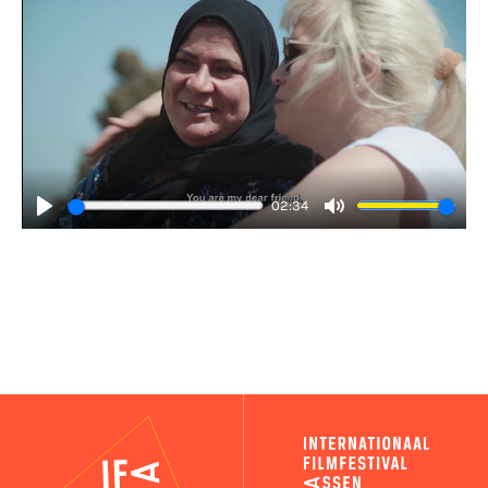
02:34
Play
Mute
IFA