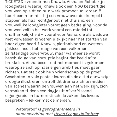
TICKETSDe vriendinnen Khawla, Aisha en Rehab zijn
loodgieters, waarbij Khawla ook een NGO bestiert die
vrouwen opleidt en hun werk promoot. In Jordanië
hoort een man niet bij een vrouw over de drempel te
stappen als haar echtgenoot niet thuis is; een
vrouwelijke loodgieter vormt geen bedreiging. Voor de
vrouwen zelf is het werk vooral een middel tot
onafhankelijkheid – vooral voor Aisha, die als weduwe
met volwassen kinderen uitkijkt naar het starten van
haar eigen bedrijf. Khawla, platinablond en Westers
gekleed, heeft het imago van een volkomen
zelfstandige powervrouw; maar wanneer ze wordt
beschuldigd van corruptie begint dat beeld af te
brokkelen. Aisha beseft dat het moment is gekomen
waarop ze zich op haar eigen ambities moet gaan
richten. Dat stelt ook hun vriendschap op de proef.
Geschoten in vale pastelkleuren die de altijd aanwezige
droogte illustreren, ontrolt dit drama zich te midden
van scenes waarin de vrouwen aan het werk zijn, zich
vermaken tijdens een dagje uit of verfrissend
eigengereid en humoristisch de zaken des levens
bespreken – lekker met de meiden.
Waterproof
is geprogrammeerd in
samenwerking met
Hivos People Unlimited
: