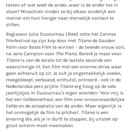
tasten af: wat weet de ander, waar is de ander toe in
staat? Misschien vinden ze bij elkaar eindelijk een
manier om hun honger naar menselijk contact te
stillen.
Regisseur Julia Ducournau (
Raw
) zette het Cannes
filmfestival op zijn kop door met
Titane
de Gouden
Palm voor Beste Film te winnen - de tweede vrouw ooit,
na Jane Campion voor
The Piano
. Bereid je maar voor:
Titane
is van de eerste tot de laatste seconde een
waanzinnige rit. Een film met een enorme
drive
, waar
geen achteruit op zit. Je zult je ongemakkelijk voelen,
meegesleept, verbaasd, onthutst, ontroerd - ook in de
Nederlandse pers prijkte
Titane
erg hoog op de vele
jaarlijstjes. In Ducournau’s eigen woorden: 'Voor mij is
het een liefdesverhaal, een film over onvoorwaardelijke
liefde en de acceptatie van de ander. Maar eigenlijk is
het onmogelijk de film te pitchen'.
Titane
is een
ervaring die, als je in durft te stappen, bij uitstek op
groot scherm moet meemaken.