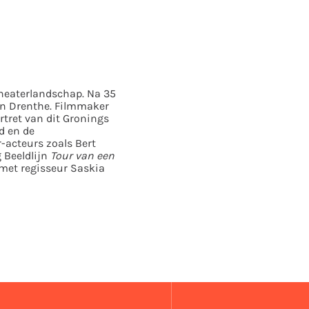
theaterlandschap. Na 35
en Drenthe. Filmmaker
rtret van dit Gronings
d en de
-acteurs zoals Bert
 Beeldlijn
Tour van een
 met regisseur Saskia