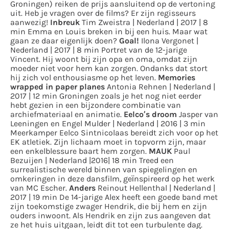
Groningen) reiken de prijs aansluitend op de vertoning
uit. Heb je vragen over de films? Er zijn regisseurs
aanwezig!
Inbreuk
Tim Zweistra | Nederland | 2017 | 8
min Emma en Louis breken in bij een huis. Maar wat
gaan ze daar eigenlijk doen?
Goal!
Ilona Vergonet |
Nederland | 2017 | 8 min Portret van de 12-jarige
Vincent. Hij woont bij zijn opa en oma, omdat zijn
moeder niet voor hem kan zorgen. Ondanks dat stort
hij zich vol enthousiasme op het leven.
Memories
wrapped in paper planes
Antonia Rehnen | Nederland |
2017 | 12 min Groningen zoals je het nog niet eerder
hebt gezien in een bijzondere combinatie van
archiefmateriaal en animatie.
Eelco’s droom
Jasper van
Leeningen en Engel Mulder | Nederland | 2016 | 3 min
Meerkamper Eelco Sintnicolaas bereidt zich voor op het
EK atletiek. Zijn lichaam moet in topvorm zijn, maar
een enkelblessure baart hem zorgen.
MAUK
Paul
Bezuijen | Nederland |2016| 18 min Treed een
surrealistische wereld binnen van spiegelingen en
omkeringen in deze dansfilm, geïnspireerd op het werk
van MC Escher.
Anders
Reinout Hellenthal | Nederland |
2017 | 19 min De 14-jarige Alex heeft een goede band met
zijn toekomstige zwager Hendrik, die bij hem en zijn
ouders inwoont. Als Hendrik en zijn zus aangeven dat
ze het huis uitgaan, leidt dit tot een turbulente dag.