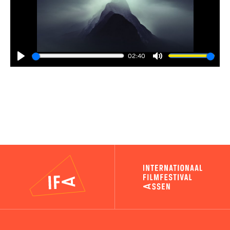
02:40
Play
Mute
IFA