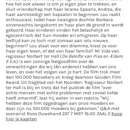
hoe het ook alweer is om je eigen plan te trekken, en
sluit vriendschap met haar lerares Spaans, Andrea, die
haar aanmoedigt een kapsalon te beginnen. Lou raakt
enthousiast, todat haar zwangere dochter Barbara
onverwachts langskomt en haar plan de grond in wordt
geboord. Haar kinderen vinden het belachelijk en
egocentrisch dat hun moeder wil emigreren. Op haar
leeftijd kan ze toch niet zomaar aan iets nieuws
beginnen? Lou staat voor een dilemma, kiest ze voor
haar eigen leven, of dat van haar familie?
Mi Vida
van
regisseur Norbert ter Hall (
De Belofte van Pisa
en
A’dam
E.V.A.
) is een zonnige feelgoodfilm over de
verwachtingen die wij (én anderen) hebben van ons
leven, en over het volgen van je hart. De film trok meer
dan 100.000 bezoekers en kreeg daarvoor Gouden Film
Award. Uit Dagblad van het Noorden: 'Regisseur Norbert
ter Hall is blij en trots dat het publiek de film "over
echte mensen met echte problemen met zoveel liefde
heeft omarmd", laat hij weten in een reactie. "Wij
hebben deze film opgedragen aan onze moeders en
daar zijn nu 100.000 moeders bij gekomen." Q&A met
scenarist Roos Ouwehand ZAT 7 MRT 16:00 ZAAL 2
Koop
hier je kaarten