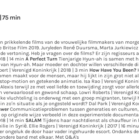
| 75 min
en prikkelende films van de vrouwelijke filmmakers van morg
e Britse Film 2019.
Juryleden René Duursma, Marta Jurkiewicz
 de vertoning. Heb je vragen over de films? Er zijn regisseurs
18 | 14 min
A Perfect Turn
Tienjarige Hyun-ah is samen met 
n van Hyun-ah. Maar moeder en dochter willen verschillende d
ert | Verenigd Koninkrijk | 2018 | 3 min
How Have You Been?
en maakt voor de mensen, maar hij lijkt in zijn grot niet alle
stop-motion en getekende animatie.
Isa Rao | Verenigd Konink
lexis terwijl ze met veel liefde en toewijding zorgt voor allerl
en verwaarloosd en gewond schaap.
Lowri Roberts | Verenigd Ko
jke vluchteling is onderweg met een groep migranten, terwijl
in zo’n situatie als je ongesteld wordt?
Dal Park | Verenigd Ko
swer
Communicatieproblemen tussen generaties en culturen, 
op originele wijze verbeeld in deze experimentele documentai
18 | 14 min
SALAM
Tijdens haar nachtdienst als chauffeur i
lie in Syrië.
Ellie Rogers | Verenigd Koninkrijk | 2017 | 16 min
er ongeluk de door haar vader ingehuurde escort. Ondanks de
zondere band met elkaar.
Met Q&A's