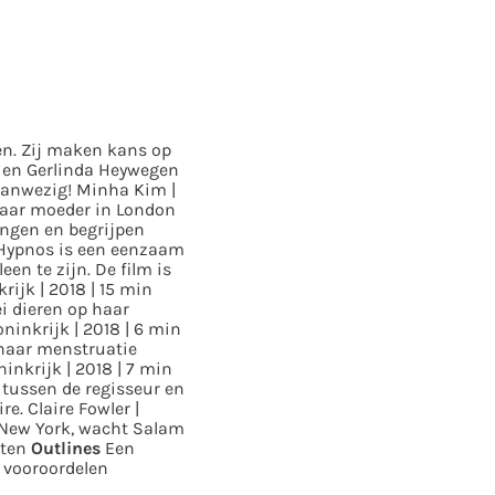
en. Zij maken kans op
 en Gerlinda Heywegen
 aanwezig!
Minha Kim |
haar moeder in London
ingen en begrijpen
Hypnos is een eenzaam
en te zijn. De film is
rijk | 2018 | 15 min
ei dieren op haar
ninkrijk | 2018 | 6 min
 haar menstruatie
ninkrijk | 2018 | 7 min
tussen de regisseur en
re.
Claire Fowler |
n New York, wacht Salam
uten
Outlines
Een
 vooroordelen