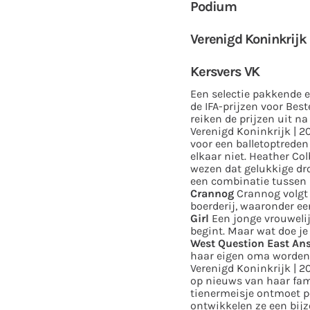
Podium
Verenigd Koninkrijk 
Kersvers VK
Een selectie pakkende 
de IFA-prijzen voor Best
reiken de prijzen uit na
Verenigd Koninkrijk | 20
voor een balletoptrede
elkaar niet.
Heather Colb
wezen dat gelukkige drom
een combinatie tussen 
Crannog
Crannog volgt A
boerderij, waaronder e
Girl
Een jonge vrouweli
begint. Maar wat doe je 
West Question East An
haar eigen oma worden 
Verenigd Koninkrijk | 20
op nieuws van haar fami
tienermeisje ontmoet p
ontwikkelen ze een bij