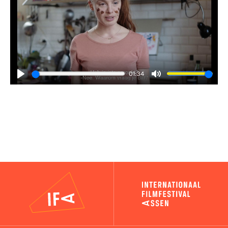
01:34
Play
Mute
IFA