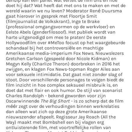
behulp van een panel. Wat vertelt de film ons en hoe
doet hij dat? Wat heeft dat met ons te maken en met de
wereld waarin we nu leven? Moderator René Duursma
gaat hierover in gesprek met Floortje Smit
(filmjournalist de Volkskrant), Inge te Brake
(professional omgangsvormen op de werkvloer) en
Eelste Abels (genderfilosoof). Het publiek wordt van
harte uitgenodigd om mee te praten! De eerste
Hollywoodfilm over #MeToo focust op het waargebeurde
schandaal bij het controversiële en machtige
Amerikaanse media-imperium Fox News. Nieuwslezers
Gretchen Carlson (gespeeld door Nicole Kidman) en
Megyn Kelly (Charlize Theron) doorbreken in 2016 het
zwijgen, en klagen Fox News-topman Roger Ailes aan
voor seksuele intimidatie. Dat gaat niet zonder slag of
stoot. Door verschillende personages te volgen biedt de
film inzicht in hoe complex seksueel misbruik is, en
doet dat met flair en ook humor. De stijl van scenarist
Charles Randolph - bekend geworden voor zijn
Oscarwinnende
The Big Short -
is zo scherp dat de film
méér zegt over de verhoudingen binnen werkrelaties
dan alleen wat zich op deze grote Amerikaanse
nieuwszender afspeelt. Regisseur Jay Roach (All the
Way) maakt met Bombshell een bij vlagen erg
ontluisterende film, met voortreffelijke rollen van