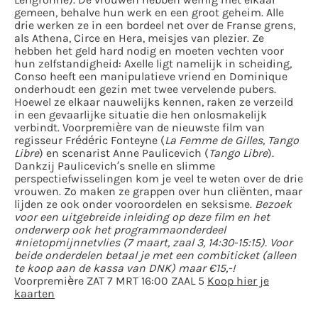
Lengronne). De vrouwen hebben weinig met elkaar
gemeen, behalve hun werk en een groot geheim. Alle
drie werken ze in een bordeel net over de Franse grens,
als Athena, Circe en Hera, meisjes van plezier. Ze
hebben het geld hard nodig en moeten vechten voor
hun zelfstandigheid: Axelle ligt namelijk in scheiding,
Conso heeft een manipulatieve vriend en Dominique
onderhoudt een gezin met twee vervelende pubers.
Hoewel ze elkaar nauwelijks kennen, raken ze verzeild
in een gevaarlijke situatie die hen onlosmakelijk
verbindt. Voorpremière van de nieuwste film van
regisseur Frédéric Fonteyne (
La Femme de Gilles, Tango
Libre
) en scenarist Anne Paulicevich (
Tango Libre
).
Dankzij Paulicevich’s snelle en slimme
perspectiefwisselingen kom je veel te weten over de drie
vrouwen. Zo maken ze grappen over hun cliënten, maar
lijden ze ook onder vooroordelen en seksisme.
Bezoek
voor een uitgebreide inleiding op deze film en het
onderwerp ook het programmaonderdeel
#nietopmijnnetvlies (7 maart, zaal 3, 14:30-15:15). Voor
beide onderdelen betaal je met een combiticket (alleen
te koop aan de kassa van DNK) maar €15,-!
Voorpremière ZAT 7 MRT 16:00 ZAAL 5
Koop hier je
kaarten