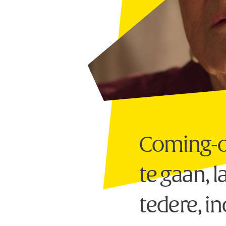
Coming-of
te gaan, l
tedere, i