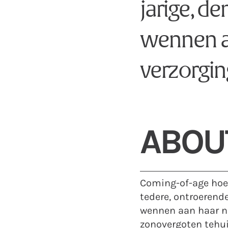
jarige, d
wennen a
verzorgin
ABOUT
Coming-of-age hoeft
tedere, ontroerend
wennen aan haar ni
zonovergoten tehui