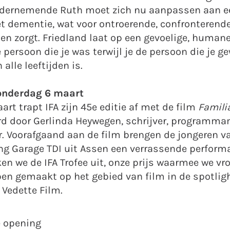
ondernemende Ruth moet zich nu aanpassen aan e
t dementie, wat voor ontroerende, confronterend
zorgt. Friedland laat op een gevoelige, humane 
persoon die je was terwijl je de persoon die je g
 alle leeftijden is.
onderdag 6 maart
t trapt IFA zijn 45e editie af met de film
Familia
rd door Gerlinda Heywegen, schrijver, programm
. Voorafgaand aan de film brengen de jongeren v
ng Garage TDI uit Assen een verrassende perform
ken we de IFA Trofee uit, onze prijs waarmee we vr
en gemaakt op het gebied van film in de spotlight
 Vedette Film.
e opening