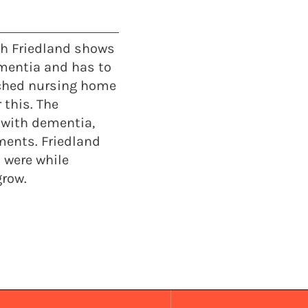
ah Friedland shows
ementia and has to
enched nursing home
 this. The
 with dementia,
ments. Friedland
 were while
grow.