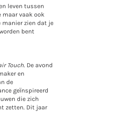
en leven tussen
e maar vaak ook
manier zien dat je
eworden bent
ir Touch.
De avond
amaker en
an de
ance geïnspireerd
ouwen die zich
 zetten. Dit jaar