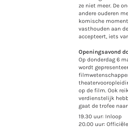
ze niet meer. De 
andere ouderen me
komische momenten 
vasthouden aan de 
accepteert, iets van
Openingsavond d
Op donderdag 6 maar
wordt gepresentee
filmwetenschapper
theatervooropleidi
op de film. Ook rei
verdienstelijk hebb
gaat de trofee naar
19.30 uur: Inloop
20.00 uur: Officiël