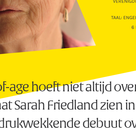
VERENIGDE
TAAL: ENGE
6
-age hoeft niet altijd ove
aat Sarah Friedland zien in
ndrukwekkende debuut ov