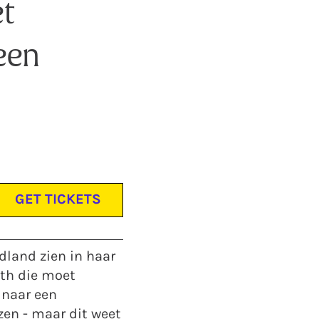
t
een
GET TICKETS
edland zien in haar
uth die moet
 naar een
zen - maar dit weet