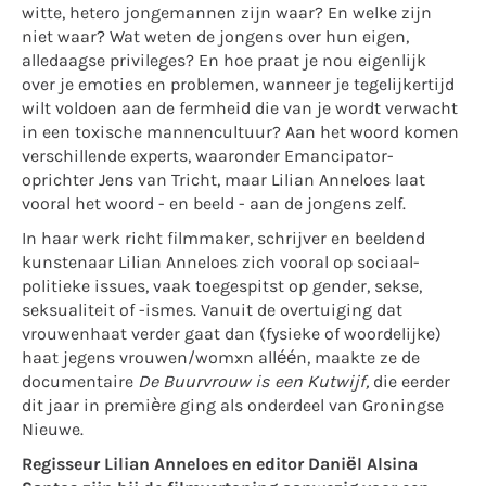
witte, hetero jongemannen zijn waar? En welke zijn
niet waar? Wat weten de jongens over hun eigen,
alledaagse privileges? En hoe praat je nou eigenlijk
over je emoties en problemen, wanneer je tegelijkertijd
wilt voldoen aan de fermheid die van je wordt verwacht
in een toxische mannencultuur? Aan het woord komen
verschillende experts, waaronder Emancipator-
oprichter Jens van Tricht, maar Lilian Anneloes laat
vooral het woord - en beeld - aan de jongens zelf.
In haar werk richt filmmaker, schrijver en beeldend
kunstenaar Lilian Anneloes zich vooral op sociaal-
politieke issues, vaak toegespitst op gender, sekse,
seksualiteit of -ismes. Vanuit de overtuiging dat
vrouwenhaat verder gaat dan (fysieke of woordelijke)
haat jegens vrouwen/womxn alléén, maakte ze de
documentaire
De Buurvrouw is een Kutwijf,
die eerder
dit jaar in première ging als onderdeel van Groningse
Nieuwe.
Regisseur Lilian Anneloes en editor Daniël Alsina