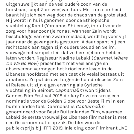
uitgehuwelijkt aan de veel oudere zoon van de
huisbaas, loopt Zain weg van huis. Met zijn slimheid
baant hij zich een weg door de chaos van de grote stad.
Hij wordt in huis genomen door de Ethiopische
vluchteling Rahil (Yordanos Shiferaw), in ruil voor de
zorg voor haar zoontje Yonas. Wanneer Zain wordt
beschuldigd van een zware misdaad, wordt hij voor vijf
jaar naar de gevangenis gestuurd. Aldaar spant hij een
rechtszaak aan tegen zijn ouders Souad en Selim,
vanwege het simpele feit dat ze hem geboren hebben
laten worden.
Regisseur Nadine Labaki (
Caramel
,
Where
Do We Go Now
) presenteert met veel energie en
observerend vermogen het krioelende leven in de
Libanese hoofdstad met een cast die veelal bestaat uit
amateurs. Zo put de overtuigende hoofdrolspeler Zain
al Rafeea uit zijn eigen ervaring als Syrische
vluchteling in Beiroet.
Capharnaüm
won tijdens
Cannes Film Festival 2018 de Jury Prize en kreeg een
nominatie voor de Golden Globe voor Beste Film in een
buitenlandse taal. Daarnaast is
Capharnaüm
genomineerd voor Beste Buitenlandse Film, waarmee
Labaki de eerste vrouwelijke Libanese filmmaker is met
een Oscarnominatie op zak. De film won de
publieksprijs bij IFFR 2019.
Inleiding door Filmkrant.LIVE