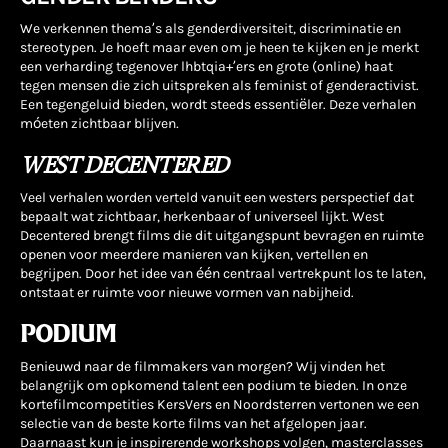
We verkennen thema’s als genderdiversiteit, discriminatie en
stereotypen. Je hoeft maar even om je heen te kijken en je merkt
een verharding tegenover lhbtqia+’ers en grote (online) haat
tegen mensen die zich uitspreken als feminist of genderactivist.
Een tegengeluid bieden, wordt steeds essentiëler. Deze verhalen
móeten zichtbaar blijven
.
WEST DECENTERED
Veel verhalen worden verteld vanuit een westers perspectief dat
bepaalt wat zichtbaar, herkenbaar of universeel lijkt. West
Decentered brengt films die dit uitgangspunt bevragen en ruimte
openen voor meerdere manieren van kijken, vertellen en
begrijpen. Door het idee van één centraal vertrekpunt los te laten,
ontstaat er ruimte voor nieuwe vormen van nabijheid.
PODIUM
Benieuwd naar de filmmakers van morgen? Wij vinden het
belangrijk om opkomend talent een podium te bieden. In onze
kortefilmcompetities KersVers en Noordsterren vertonen we een
selectie van de beste korte films van het afgelopen jaar.
Daarnaast kun je inspirerende workshops volgen, masterclasses