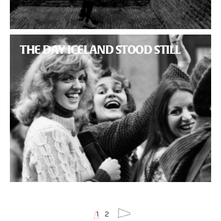
THE DAY ICELAND STOOD STILL
Volgende
1
2
pagina