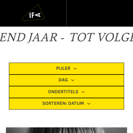
IFA
Navigatie
overslaan
Programma
VOLGEND JAAR -
TOT V
Filters
PIJLER
DAG
ONDERTITELS
SORTEREN:
DATUM