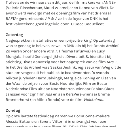
Trofee aan de winnaars van dit jaar: de filmmakers van ANNE+
(Valerie Bisscheroux, Maud Wiemeijer en Hanna van Vliet). De
avond werd vervolgd met de openingsfilm van het driemaal
BAFTA- genomineerde
Ali & Ava
. In de foyer van DNK is het
festivalweekend goed ingeluid door DJ Coco Coquelicot.
Zaterdag
Nagesprekken, installaties en een prijsuitreiking. Op zaterdag
was er genoeg te beleven, zowel in DNK als bij het Drents Archief.
Zo waren onder andere
Mrs. F.
(Ifeoma Fafunwa) en Lucy
Mungala, hoofd Gendergelijkheid, Diversiteit & Identiteit bij
stichting Hivos aanwezig voor het nagesprek van de film
Mrs. F
.
In het Drents Archief was Saskia Jeulink, regisseur van Weg uit de
stad om vragen uit het publiek te beantwoorden. ’s Avonds
reikten juryleden Harm Jalvingh, Margje de Koning en Lisa van
der Waal de prijzen voor Beste Noorderlijke Film en Beste
Nederlandse Film uit aan Noordsterren-winnaar Fabian Claes
Janssen voor zijn film
Ada
en aan KersVers-winnaar Emma
Branderhorst (en Milou Rohde) voor de film
Vlekkeloos.
Zondag
Op onze laatste festivaldag namen we DocuDonna-makers
Alessia Bottone en Serena Vittorini in ontvangst voor een
nagesprek over hun korte films. Bij
F@ck This Job
konden veel