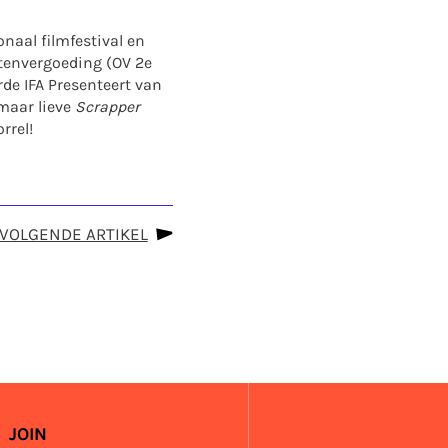
naal filmfestival en
ostenvergoeding (OV 2e
rde IFA Presenteert van
maar lieve
Scrapper
rrel!
VOLGENDE ARTIKEL
JOIN