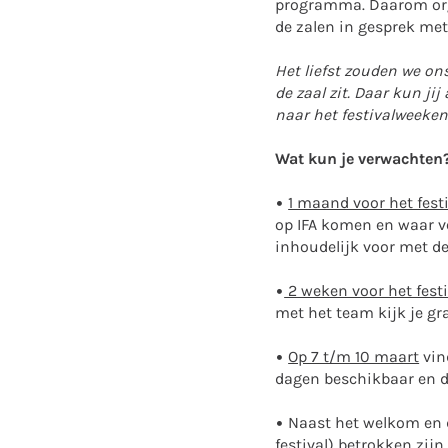
programma. Daarom org
de zalen in gesprek met
Het liefst zouden we on
de zaal zit. Daar kun ji
naar het festivalweeken
Wat kun je verwachten
•
1 maand voor het fest
op IFA komen en waar ve
inhoudelijk voor met 
•
2 weken voor het festi
met het team kijk je gr
•
Op 7 t/m 10 maart
vind
dagen beschikbaar en dr
• Naast het welkom en d
festival) betrokken zij