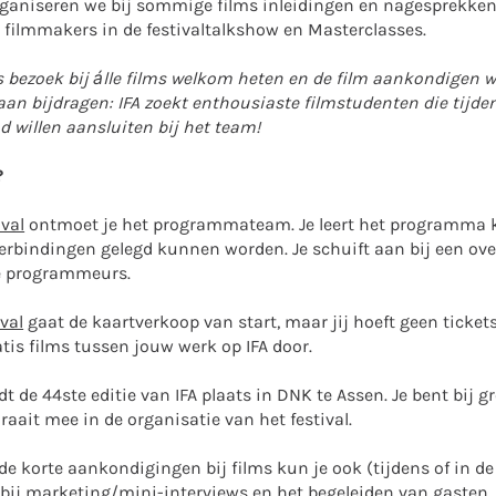
aniseren we bij sommige films inleidingen en nagesprekken
 filmmakers in de festivaltalkshow en Masterclasses.
s bezoek bij álle films welkom heten en de film aankondigen w
j aan bijdragen: IFA zoekt enthousiaste filmstudenten die tijd
d willen aansluiten bij het team!
?
ival
ontmoet je het programmateam. Je leert het programma 
rbindingen gelegd kunnen worden. Je schuift aan bij een over
de programmeurs.
val
gaat de kaartverkoop van start, maar jij hoeft geen tickets
atis films tussen jouw werk op IFA door.
t de 44ste editie van IFA plaats in DNK te Assen. Je bent bij g
aait mee in de organisatie van het festival.
e korte aankondigingen bij films kun je ook (tijdens of in d
n bij marketing/mini-interviews en het begeleiden van gasten.