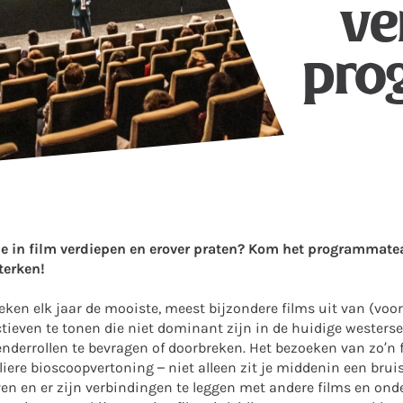
ve
pro
an je in film verdiepen en erover praten? Kom het programmat
terken!
en elk jaar de mooiste, meest bijzondere films uit van (voo
ieven te tonen die niet dominant zijn in de huidige westerse
enderrollen te bevragen of doorbreken. Het bezoeken van zo’n fi
iere bioscoopvertoning – niet alleen zit je middenin een bruis
en en er zijn verbindingen te leggen met andere films en onde